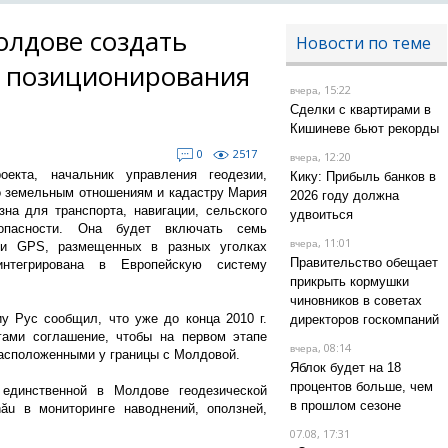
лдове создать
Новости по теме
о позиционирования
, 15:22
вчера
Сделки с квартирами в
Кишиневе бьют рекорды
0
2517
, 12:20
вчера
екта, начальник управления геодезии,
Кику: Прибыль банков в
о земельным отношениям и кадастру Мария
2026 году должна
а для транспорта, навигации, сельского
удвоиться
зопасности. Она будет включать семь
, 11:01
вчера
ции GPS, размещенных в разных уголках
Правительство обещает
тегрирована в Европейскую систему
прикрыть кормушки
чиновников в советах
 Рус сообщил, что уже до конца 2010 г.
директоров госкомпаний
гами соглашение, чтобы на первом этапе
, 08:14
вчера
сположенными у границы с Молдовой.
Яблок будет на 18
процентов больше, чем
единственной в Молдове геодезической
в прошлом сезоне
nău в мониторинге наводнений, оползней,
07.08, 17:31