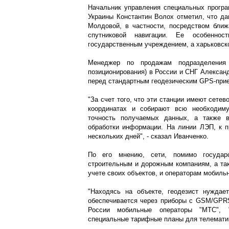
Начальник управления специальных програ
Украины Константин Волох отметил, что да
Молдовой, в частности, посредством ближ
спутниковой навигации. Ее особенно
государственным учреждением, а харьковск
Менеджер по продажам подразделения 
позиционирования) в России и СНГ Алекса
перед стандартным геодезическим GPS-при
"За счет того, что эти станции имеют сетев
координатах и собирают всю необходим
точность получаемых данных, а также 
обработки информации. На линии ЛЭП, к п
нескольких дней", - сказал Иванченко.
По его мнению, сети, помимо государс
строительным и дорожным компаниям, а та
учете своих объектов, и операторам мобиль
"Находясь на объекте, геодезист нуждает
обеспечивается через приборы с GSM/GPRS-
России мобильные операторы "МТС", 
специальные тарифные планы для телемати