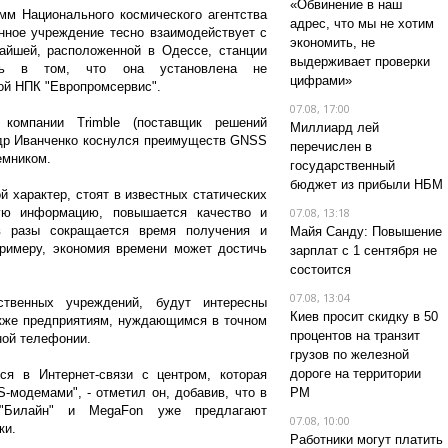
«Обвинение в наш
мм Национального космического агентства
адрес, что мы не хотим
нное учреждение тесно взаимодействует с
экономить, не
айшей, расположенной в Одессе, станции
выдерживает проверки
сть в том, что она установлена не
цифрами»
ой НПК "Европромсервис".
07.08, 17:00
компании Trimble (поставщик решений
Миллиард лей
ндр Иванченко коснулся преимуществ GNSS
перечислен в
емником.
государственный
бюджет из прибыли НБМ
ой характер, стоят в известных статических
ую информацию, повышается качество и
07.08, 13:18
в разы сокращается время получения и
Майя Санду: Повышение
римеру, экономия времени может достичь
зарплат с 1 сентября не
состоится
07.08, 13:04
твенных учреждений, будут интересны
Киев просит скидку в 50
кже предприятиям, нуждающимся в точном
процентов на транзит
ной телефонии.
грузов по железной
дороге на территории
ся в Интернет-связи с центром, которая
модемами", - отметил он, добавив, что в
РМ
"Билайн" и MegaFon уже предлагают
07.08, 10:00
ки.
Работники могут платить