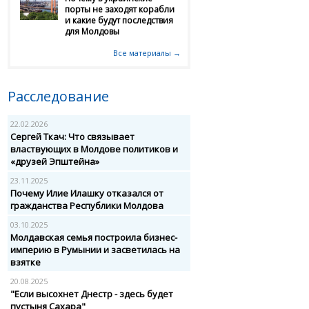
порты не заходят корабли
и какие будут последствия
для Молдовы
Все материалы →
Расследование
22.02.2026
Сергей Ткач: Что связывает
властвующих в Молдове политиков и
«друзей Эпштейна»
23.11.2025
Почему Илие Илашку отказался от
гражданства Республики Молдова
03.10.2025
Молдавская семья построила бизнес-
империю в Румынии и засветилась на
взятке
20.08.2025
"Если высохнет Днестр - здесь будет
пустыня Сахара"