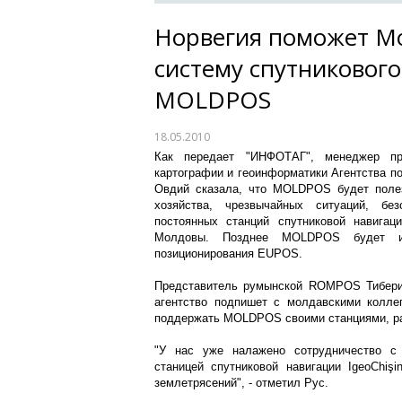
Норвегия поможет Мо
систему спутниковог
MOLDPOS
18.05.2010
Как передает "ИНФОТАГ", менеджер про
картографии и геоинформатики Агентства п
Овдий сказала, что MOLDPOS будет полезн
хозяйства, чрезвычайных ситуаций, бе
постоянных станций спутниковой навига
Молдовы. Позднее MOLDPOS будет ин
позиционирования EUPOS.
Представитель румынской ROMPOS Тибериу
агентство подпишет с молдавскими колле
поддержать MOLDPOS своими станциями, ра
"У нас уже налажено сотрудничество с 
станицей спутниковой навигации IgeoChişi
землетрясений", - отметил Рус.