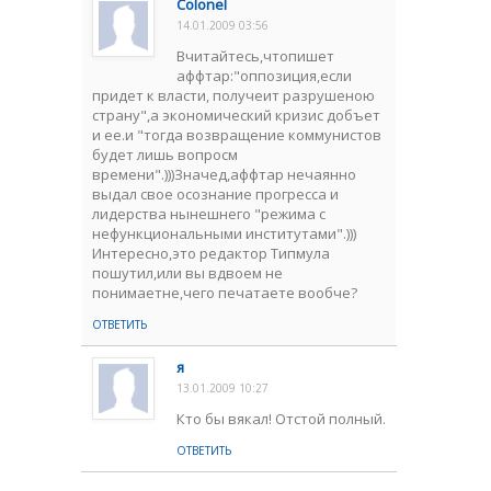
Colonel
14.01.2009 03:56
Вчитайтесь,чтопишет
аффтар:"оппозиция,если
придет к власти, получеит разрушеною
страну",а экономический кризис добъет
и ее.и "тогда возвращение коммунистов
будет лишь вопросм
времени".)))Значед,аффтар нечаянно
выдал свое осознание прогресса и
лидерства нынешнего "режима с
нефункциональными институтами".)))
Интересно,это редактор Типмула
пошутил,или вы вдвоем не
понимаетне,чего печатаете вообче?
ОТВЕТИТЬ
я
13.01.2009 10:27
Кто бы вякал! Отстой полный.
ОТВЕТИТЬ