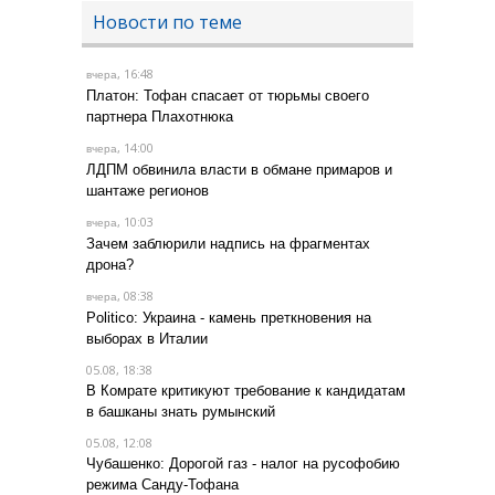
Новости по теме
, 16:48
вчера
Платон: Тофан спасает от тюрьмы своего
партнера Плахотнюка
, 14:00
вчера
ЛДПМ обвинила власти в обмане примаров и
шантаже регионов
, 10:03
вчера
Зачем заблюрили надпись на фрагментах
дрона?
, 08:38
вчера
Politico: Украина - камень преткновения на
выборах в Италии
05.08, 18:38
В Комрате критикуют требование к кандидатам
в башканы знать румынский
05.08, 12:08
Чубашенко: Дорогой газ - налог на русофобию
режима Санду-Тофана