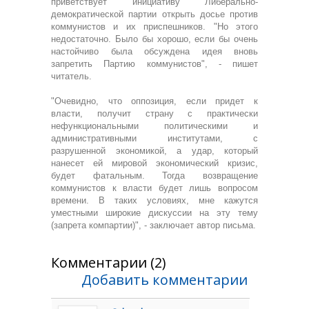
приветствует инициативу Либерально-
демократической партии открыть досье против
коммунистов и их приспешников. "Но этого
недостаточно. Было бы хорошо, если бы очень
настойчиво была обсуждена идея вновь
запретить Партию коммунистов", - пишет
читатель.
"Очевидно, что оппозиция, если придет к
власти, получит страну с практически
нефункциональными политическими и
административными институтами, с
разрушенной экономикой, а удар, который
нанесет ей мировой экономический кризис,
будет фатальным. Тогда возвращение
коммунистов к власти будет лишь вопросом
времени. В таких условиях, мне кажутся
уместными широкие дискуссии на эту тему
(запрета компартии)", - заключает автор письма.
Комментарии (2)
Добавить комментарии