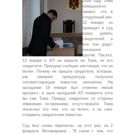
2008 году Тома
победоносно
заявил, что в
следующий раз,
12 января, он
приведет в суд
сразу девять
свидетелей, и
все они дадут
показания
против Пасата.
12 января в АП не пришли ни Тома, ни его
свидетели. Прокурор сообщил инстанции, что он
болен. Почему не пришли свидетели, которые,
как заверяет прокуратура, получили
соответствующие повестки, непонятно. На
заседании 19 января был отмечен явный
прогресс: в зале заседаний АП появился хотя
бы сам Тома. Правда, свидетели со стороны
обвинения по-прежнему отсутствовали. Тома
объяснил это тем, что он болел, и не смог
отправить свидетелям повестки.
Суд был снова перенесен, на этот раз, на 2
февраля. Мотивировка - "В связи с тем, что