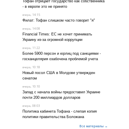
Тофан отрицает государство как собственника
- в европе это не принято
, 14:15
вчера
Филат: Тофан слишком часто говорит "я"
, 14:08
вчера
Financial Times: ЕС не хочет принимать
Украину из-за огромной коррупции
, 11:22
вчера
Более 5900 персон и юрлиц под санкциями -
госканцелярия озабочена проблемой учета
, 10:18
вчера
Новый посол США в Молдове утвержден
сенатом
, 10:10
вчера
Запад с начала войны предоставил Украине
почти 200 миллиардов долларов
, 08:03
вчера
Политика кабинета Тофана - слепая копия
политики правительства Боложана
Все материалы →