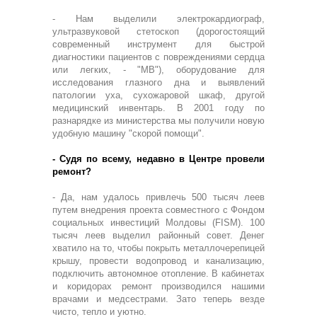
- Нам выделили электрокардиограф,
ультразвуковой стетоскоп (дорогостоящий
современный инструмент для быстрой
диагностики пациентов с повреждениями сердца
или легких, - "МВ"), оборудование для
исследования глазного дна и выявлений
патологии уха, сухожаровой шкаф, другой
медицинский инвентарь. В 2001 году по
разнарядке из министерства мы получили новую
удобную машину "скорой помощи".
- Судя по всему, недавно в Центре провели
ремонт?
- Да, нам удалось привлечь 500 тысяч леев
путем внедрения проекта совместного с Фондом
социальных инвестиций Молдовы (FISM). 100
тысяч леев выделил районный совет. Денег
хватило на то, чтобы покрыть металлочерепицей
крышу, провести водопровод и канализацию,
подключить автономное отопление. В кабинетах
и коридорах ремонт производился нашими
врачами и медсестрами. Зато теперь везде
чисто, тепло и уютно.