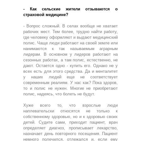
- Как сельские жители отзываются о
страховой медицине?
- Вопрос сложный. В селах вообще не хватает
рабочих мест. Тем более, трудно найти работу,
где человеку оформляют и выдают медицинский
полис. Чаще люди работают на своей земле или
нанимаются к так называемым аграрным
лидерам. В основном у лидеров работают на
сезонных работах, а там полис, естественно, не
дают. Остается одно - купить его. Однако не у
всех есть для этого средства. Да и менталитет
у наших людей еще не соответствует
современным реалиям. У нас как? Пока здоров,
то и полис не нужен. Многие не приобретают
полис, надеясь, что болеть не будут.
Хуже всего то, что взрослые люди
наплевательски относятся не только к
собственному здоровью, но и к здоровью своих
детей. Судите сами, приходит пациент, врач
определяет диагноз, прописывает лекарство,
назначает день повторного посещения. Пациент
немного полечился, отлежался и, если ему