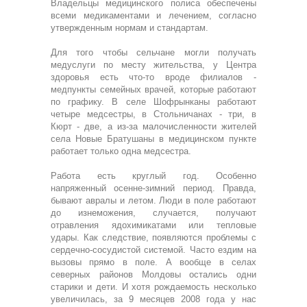
Владельцы медицинского полиса обеспечены
всеми медикаментами и лечением, согласно
утвержденным нормам и стандартам.
Для того чтобы сельчане могли получать
медуслуги по месту жительства, у Центра
здоровья есть что-то вроде филиалов -
медпункты семейных врачей, которые работают
по графику. В селе Шофрынканы работают
четыре медсестры, в Стольничанах - три, в
Кюрт - две, а из-за малочисленности жителей
села Новые Братушаны в медицинском пункте
работает только одна медсестра.
Работа есть круглый год. Особенно
напряженный осенне-зимний период. Правда,
бывают авралы и летом. Люди в поле работают
до изнеможения, случается, получают
отравления ядохимикатами или тепловые
удары. Как следствие, появляются проблемы с
сердечно-сосудистой системой. Часто ездим на
вызовы прямо в поле. А вообще в селах
северных районов Молдовы остались одни
старики и дети. И хотя рождаемость несколько
увеличилась, за 9 месяцев 2008 года у нас