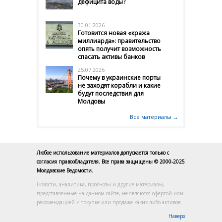
дефицита воды?
30.01.2026
Готовится новая «кража
миллиарда»: правительство
опять получит возможность
спасать активы банков
25.07.2026
Почему в украинские порты
не заходят корабли и какие
будут последствия для
Молдовы
Все материалы →
Любое использование материалов допускается только с
согласия правообладателя. Все права защищены © 2000-2025
Молдавские Ведомости.
Новости, аналитика, прогнозы и другие материалы,
представленные на данном сайте, не являются офертой или
рекомендацией к покупке или продаже каких-либо активов.
Наверх