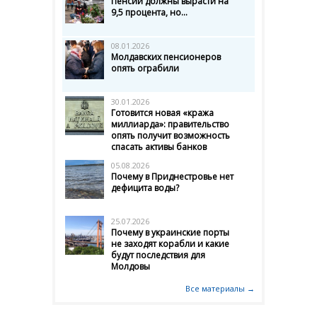
Пенсии должны вырасти на
9,5 процента, но...
08.01.2026
Молдавских пенсионеров
опять ограбили
30.01.2026
Готовится новая «кража
миллиарда»: правительство
опять получит возможность
спасать активы банков
05.08.2026
Почему в Приднестровье нет
дефицита воды?
25.07.2026
Почему в украинские порты
не заходят корабли и какие
будут последствия для
Молдовы
Все материалы →