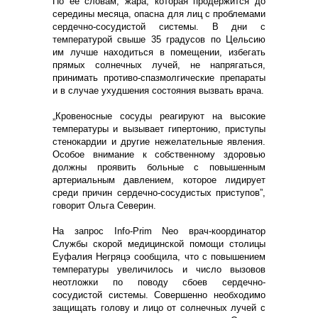
По ее словам, жара, которая продержится до
середины месяца, опасна для лиц с проблемами
сердечно-сосудистой системы. В дни с
температурой свыше 35 градусов по Цельсию
им лучше находиться в помещении, избегать
прямых солнечных лучей, не напрягаться,
принимать противо-спазмолгические препараты
и в случае ухудшения состояния вызвать врача.
„Кровеносные сосуды реагируют на высокие
температуры и вызывает гипертонию, приступы
стенокардии и другие нежелательные явления.
Особое внимание к собственному здоровью
должны проявить больные с повышенным
артериальным давлением, которое лидирует
среди причин сердечно-сосудистых приступов”,
говорит Ольга Северин.
На запрос Info-Prim Neo врач-координатор
Службы скорой медицинской помощи столицы
Еуфалия Негряцэ сообщила, что с повышением
температуры увеличилось и число вызовов
неотложки по поводу сбоев сердечно-
сосудистой системы. Совершенно необходимо
защищать голову и лицо от солнечных лучей с