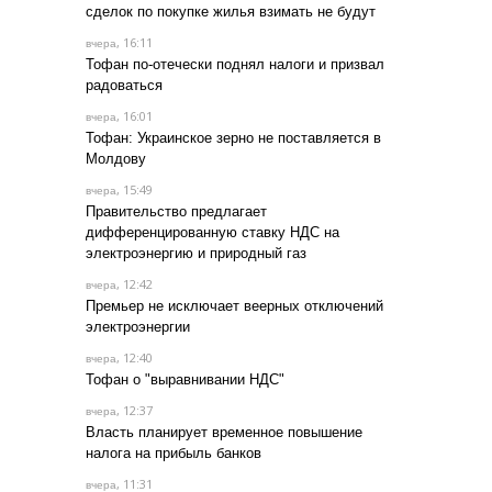
сделок по покупке жилья взимать не будут
, 16:11
вчера
Тофан по-отечески поднял налоги и призвал
радоваться
, 16:01
вчера
Тофан: Украинское зерно не поставляется в
Молдову
, 15:49
вчера
Правительство предлагает
дифференцированную ставку НДС на
электроэнергию и природный газ
, 12:42
вчера
Премьер не исключает веерных отключений
электроэнергии
, 12:40
вчера
Тофан о "выравнивании НДС"
, 12:37
вчера
Власть планирует временное повышение
налога на прибыль банков
, 11:31
вчера