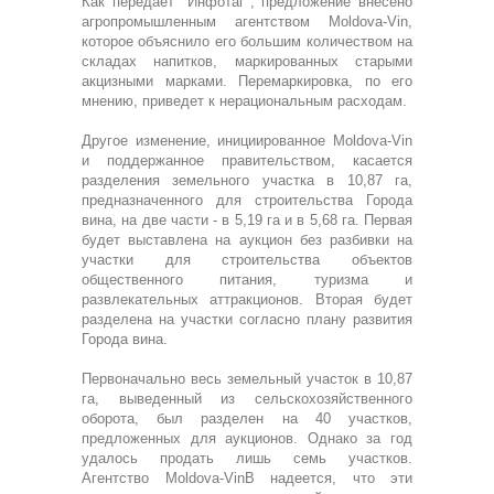
Как передает "Инфотаг", предложение внесено
агропромышленным агентством Moldova-Vin,
которое объяснило его большим количеством на
складах напитков, маркированных старыми
акцизными марками. Перемаркировка, по его
мнению, приведет к нерациональным расходам.
Другое изменение, инициированное Moldova-Vin
и поддержанное правительством, касается
разделения земельного участка в 10,87 га,
предназначенного для строительства Города
вина, на две части - в 5,19 га и в 5,68 га. Первая
будет выставлена на аукцион без разбивки на
участки для строительства объектов
общественного питания, туризма и
развлекательных аттракционов. Вторая будет
разделена на участки согласно плану развития
Города вина.
Первоначально весь земельный участок в 10,87
га, выведенный из сельскохозяйственного
оборота, был разделен на 40 участков,
предложенных для аукционов. Однако за год
удалось продать лишь семь участков.
Агентство Moldova-VinВ надеется, что эти