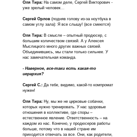
Оля Тира:
На самом деле, Сергей Викторович -
уже зрелый человек…
Сергей Орлов
(
подняв голову из-за ноутбука в
самом углу зала
): Я все слышу! (
все смеются
)
Оля Тира:
В смысле – опытный продюсер, с
большим количеством связей. А у Алексея
Мыслицкого много других важных связей.
Объединившись, мы стали только сильнее. У
нас замечательная команда.
- Наверное, все-таки есть какая-то
иерархия?
Сергей С.:
Да тебе, видимо, какой-то компромат
нужен!
Оля Тира:
Ну, мы же не цирковые собачки,
которых нужно тренировать. У нас здоровые
отношения в коллективе, где споры –
естественное явление. Ответственность – на
каждом из нас. Конечно, у продюсеров работы
больше, потому что в нашей стране им
приходится отвечать за все. Они, как родители,