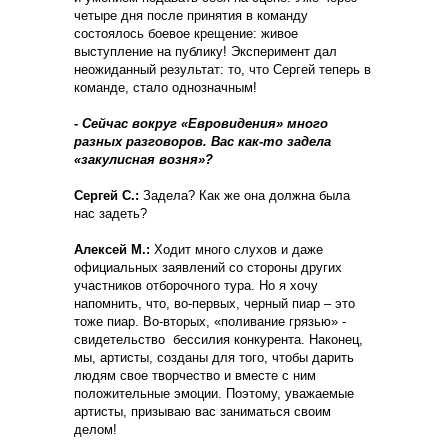
четыре дня после принятия в команду
состоялось боевое крещение: живое
выступление на публику! Эксперимент дал
неожиданный результат: то, что Сергей теперь в
команде, стало однозначным!
- Сейчас вокруг «Евровидения» много
разных разговоров. Вас как-то задела
«закулисная возня»?
Сергей С.:
Задела? Как же она должна была
нас задеть?
Алексей М.:
Ходит много слухов и даже
официальных заявлений со стороны других
участников отборочного тура. Но я хочу
напомнить, что, во-первых, черный пиар – это
тоже пиар. Во-вторых, «поливание грязью» -
свидетельство бессилия конкурента. Наконец,
мы, артисты, созданы для того, чтобы дарить
людям свое творчество и вместе с ним
положительные эмоции. Поэтому, уважаемые
артисты, призываю вас заниматься своим
делом!