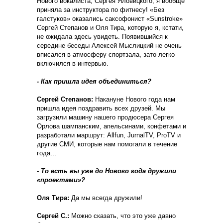
Нового вокалиста, Сергея Яловицкого, я вообще
приняла за инструктора по фитнесу! «Без
галстуков» оказались саксофонист «Sunstroke»
Сергей Степанов и Оля Тира, которую я, кстати,
не ожидала здесь увидеть. Появившийся к
середине беседы Алексей Мыслицкий не очень
вписался в атмосферу спортзала, зато легко
включился в интервью.
- Как пришла идея объединиться?
Сергей Степанов:
Накануне Нового года нам
пришла идея поздравить всех друзей. Мы
загрузили машину нашего продюсера Сергея
Орлова шампанским, апельсинами, конфетами и
разработали маршрут: Allfun, JurnalTV, ProTV и
другие СМИ, которые нам помогали в течение
года…
- То есть вы уже до Нового года дружили
«проектами»?
Оля Тира:
Да мы всегда дружили!
Сергей С.:
Можно сказать, что это уже давно