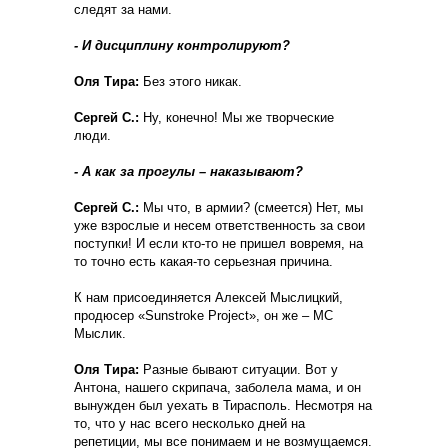
следят за нами.
- И дисциплину контролируют?
Оля Тира:
Без этого никак.
Сергей С.:
Ну, конечно! Мы же творческие
люди.
- А как за прогулы – наказывают?
Сергей С.:
Мы что, в армии? (
смеется
) Нет, мы
уже взрослые и несем ответственность за свои
поступки! И если кто-то не пришел вовремя, на
то точно есть какая-то серьезная причина.
К нам присоединяется Алексей Мыслицкий,
продюсер «
Sunstroke
Project», он же – МС
Мыслик.
Оля Тира:
Разные бывают ситуации. Вот у
Антона, нашего скрипача, заболела мама, и он
вынужден был уехать в Тирасполь. Несмотря на
то, что у нас всего несколько дней на
репетиции, мы все понимаем и не возмущаемся.