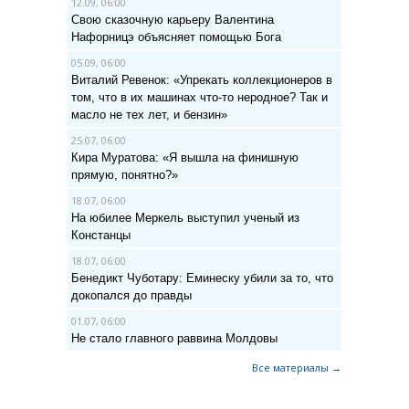
12.09, 06:00
Свою сказочную карьеру Валентина
Нафорницэ объясняет помощью Бога
05.09, 06:00
Виталий Ревенок: «Упрекать коллекционеров в
том, что в их машинах что-то неродное? Так и
масло не тех лет, и бензин»
25.07, 06:00
Кира Муратова: «Я вышла на финишную
прямую, понятно?»
18.07, 06:00
На юбилее Меркель выступил ученый из
Констанцы
18.07, 06:00
Бенедикт Чуботару: Еминеску убили за то, что
докопался до правды
01.07, 06:00
Не стало главного раввина Молдовы
Все материалы →