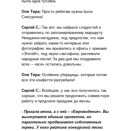
была одна тусовка.
Оля Тира:
Просто ребятам нужна была
Снегурочка!
Сергей С.:
Так вот, мы набрали сладостей и
отправились по запланированному маршруту.
Нежданно-негаданно, под предлогом, что нам
нужно забрать какие-то интервью или
фотографии, мы врывались в офисы с криками
«Эгегей!», под звуки саксофона, распевали
народные песни! За два дня мы поздравили
всех – «все» остались довольны…
Оля Тира:
Особенно уборщицы, которые потом
все эти конфетти разгребали!
Сергей С.:
Вообщем, у нас все получилось так
хорошо, что мы решили продолжить совместную
работу и продлили праздник до весны.
- Пришла весна, а с ней – «Евровидение». Вы
выступаете единым проектом, но
параллельно продвигаете собственные
треки. У кого рейтинг конкурсной песни