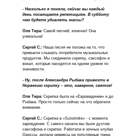
- Насколько я поняла, сейчас вы каждый
день посвящаете репетициям. В субботу
чем будете удивлять массы?
Оля Тира:
Самой песней, конечно! Она
уникальна!
Сергей С.:
Наша песня не похожа на то, что
привыкли слышать потребители музыкальных
продуктов. Мы соединили скрипку, саксофон и
вокал, которые находятся на одном уровне по
значимости.
- Ну, после Александра Рыбака привезти в
Норвегию скрипку – это, наверное, святое!
Оля Тира:
Скрипка была на «Евровидении» и до
Рыбака. Просто только сейчас на это обратили
внимание.
Сергей С.:
Скрипка в «Sunstroke» - с момента
зарождения. С самого начала мы были дуэтом
саксофона и скрипки. Работали в ночных клубах
Одессы, делали ремиксы на популярные треки,