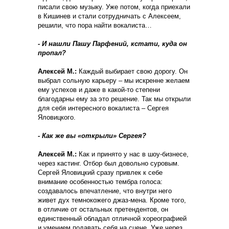
писали свою музыку. Уже потом, когда приехали
в Кишинев и стали сотрудничать с Алексеем,
решили, что пора найти вокалиста…
- И нашли Пашу Парфений, кстати, куда он
пропал?
Алексей М.:
Каждый выбирает свою дорогу. Он
выбрал сольную карьеру – мы искренне желаем
ему успехов и даже в какой-то степени
благодарны ему за это решение. Так мы открыли
для себя интересного вокалиста – Сергея
Яловицкого.
- Как же вы «открыли» Сергея?
Алексей М.:
Как и принято у нас в шоу-бизнесе,
через кастинг. Отбор был довольно суровым.
Сергей Яловицкий сразу привлек к себе
внимание особенностью тембра голоса:
создавалось впечатление, что внутри него
живет дух темнокожего джаз-мена. Кроме того,
в отличие от остальных претендентов, он
единственный обладал отличной хореографией
и умением подавать себя на сцене. Уже через