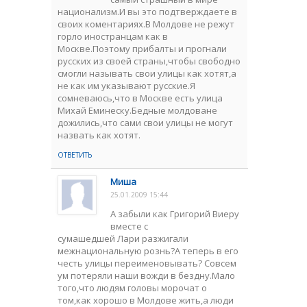
национализм.И вы это подтверждаете в
своих коментариях.В Молдове не режут
горло иностранцам как в
Москве.Поэтому прибалты и прогнали
русских из своей страны,чтобы свободно
смогли называть свои улицы как хотят,а
не как им указывают русские.Я
сомневаюсь,что в Москве есть улица
Михай Еминеску.Бедные молдоване
дожились,что сами свои улицы не могут
назвать как хотят.
ОТВЕТИТЬ
Миша
25.01.2009 15:44
А забыли как Григорий Виеру
вместе с
сумашедшей Лари разжигали
межнациональную рознь?А теперь в его
честь улицы переименовывать? Совсем
ум потеряли наши вожди в бездну.Мало
того,что людям головы морочат о
том,как хорошо в Молдове жить,а люди