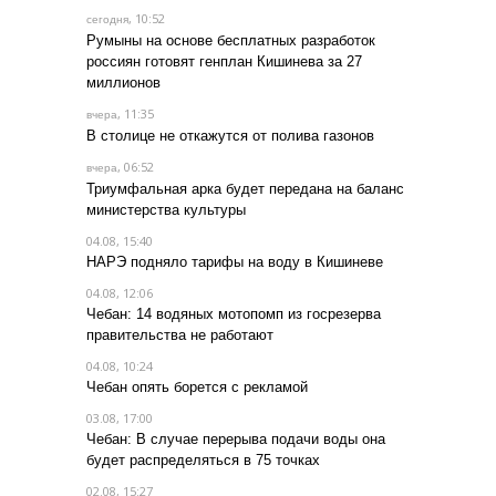
, 10:52
сегодня
Румыны на основе бесплатных разработок
россиян готовят генплан Кишинева за 27
миллионов
, 11:35
вчера
В столице не откажутся от полива газонов
, 06:52
вчера
Триумфальная арка будет передана на баланс
министерства культуры
04.08, 15:40
НАРЭ подняло тарифы на воду в Кишиневе
04.08, 12:06
Чебан: 14 водяных мотопомп из госрезерва
правительства не работают
04.08, 10:24
Чебан опять борется с рекламой
03.08, 17:00
Чебан: В случае перерыва подачи воды она
будет распределяться в 75 точках
02.08, 15:27