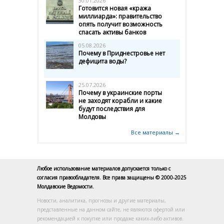
30.01.2026
Готовится новая «кража
миллиарда»: правительство
опять получит возможность
спасать активы банков
05.08.2026
Почему в Приднестровье нет
дефицита воды?
25.07.2026
Почему в украинские порты
не заходят корабли и какие
будут последствия для
Молдовы
Все материалы →
Любое использование материалов допускается только с
согласия правообладателя. Все права защищены © 2000-2025
Молдавские Ведомости.
Новости, аналитика, прогнозы и другие материалы,
представленные на данном сайте, не являются офертой или
рекомендацией к покупке или продаже каких-либо активов.