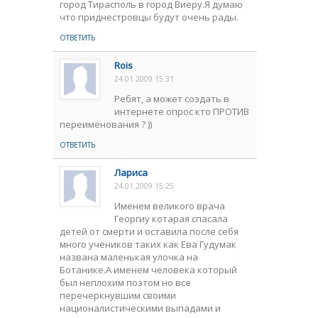
город Тирасполь в город Виеру.Я думаю
что приднестровцы будут очень рады.
ОТВЕТИТЬ
Rois
24.01.2009 15:31
Ребят, а может создать в
интернете опрос кто ПРОТИВ
переименования ? ))
ОТВЕТИТЬ
Лариса
24.01.2009 15:25
Именем великого врача
Георгиу котарая спасала
детей от смерти и оставила после себя
много учеников таких как Ева Гудумак
названа маленькая улочка на
Ботанике.А именем человека который
был неплохим поэтом но все
перечеркнувшим своими
националистическими выпадами и