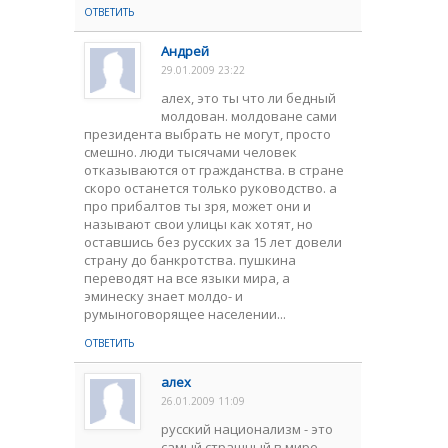
ОТВЕТИТЬ
Андрей
29.01.2009 23:22
алех, это ты что ли бедный
молдован. молдоване сами
президента выбрать не могут, просто
смешно. люди тысячами человек
отказываются от гражданства. в стране
скоро останется только руководство. а
про прибалтов ты зря, может они и
называют свои улицы как хотят, но
оставшись без русских за 15 лет довели
страну до банкротства. пушкина
переводят на все языки мира, а
эминеску знает молдо- и
румыноговорящее населении...
ОТВЕТИТЬ
алех
26.01.2009 11:09
русский национализм - это
самый страшный в мире