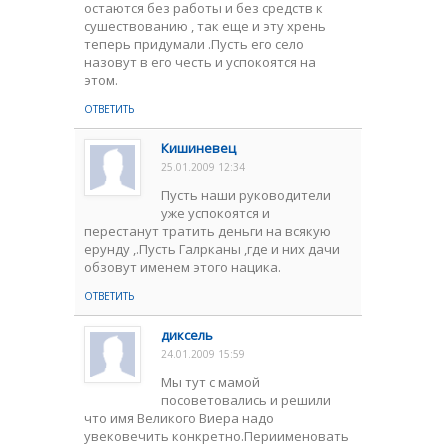
остаются без работы и без средств к
сушествованию , так еще и эту хрень
теперь придумали .Пусть его село
назовут в его честь и успокоятся на
этом.
ОТВЕТИТЬ
Кишиневец
25.01.2009 12:34
Пусть наши руководители
уже успокоятся и
перестанут тратить деньги на всякую
ерунду ,.Пусть Галрканы ,где и них дачи
обзовут именем этого нацика.
ОТВЕТИТЬ
диксель
24.01.2009 15:59
Мы тут с мамой
посоветовались и решили
что имя Великого Виера надо
увековечить конкретно.Периименовать