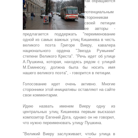
так обращаются
к
потенциальным
сторонникам
своей петиции
ее авторы -
предлагается поддержать "переименование
одной из самых важных улиц Кишинева в честь
великого поэта Григоре Виеру, кавалера
национального ордена "Звезда Румынии"
степени Великого Креста". "Речь идет об улице
А.Пушкина, которая, находясь рядом с улицей
М.Еминеску, должна была бы носить имя
нашего великого поэта", - говорится в петиции.
Голосование идет очень активно. Многие
сторонники этой инициативы оставляют на сайте
свои комментарии.
Идею назвать именем Виеру одну из
центральных улиц Кишинева первым высказал
композитор Евгений Дога, однако он не говорил,
что нужно переименовать улицу Пушкина.
"Великий Виеру заслуживает, чтобы улица в