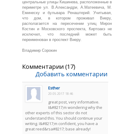
центральные улицы Кишинева, расположенные в
периметре ул. В.Александри, А.Матеевича, М.
Еминеску и бульвара Ренаштерий. Учитывая,
что дом, в котором проживал Виеру,
располагается на пересечении улиц Мирон
Костин и Московского проспекта, Киртоакэ не
исключил, что последний может быть
переименован в проспект Виеру.
Владимир Сорокин
Комментарии (17)
Добавить комментарии
Esther
20.05.2017 18:46
great post, very informative.
I&#8217;m wondering why the
other experts of this sector do not
understand this. You should continue your
writing. I&#8217;m confident, you have a
great reed&rsa#8217; base already!