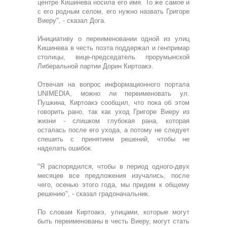
центре Кишинева носила его имя. То же самое и
с его родным селом, его нужно назвать Григоре
Виеру", - сказал Дога.
Инициативу о переименовании одной из улиц
Кишинева в честь поэта поддержал и генпримар
столицы, вице-председатель прорумынской
Либеральной партии Дорин Киртоакэ.
Отвечая на вопрос информационного портала
UNIMEDIA, можно ли переименовать ул.
Пушкина, Киртоакэ сообщил, что пока об этом
говорить рано, так как уход Григоре Виеру из
жизни - слишком глубокая рана, которая
осталась после его ухода, а потому не следует
спешить с принятием решений, чтобы не
наделать ошибок.
"Я распорядился, чтобы в период одного-двух
месяцев все предложения изучались, после
чего, осенью этого года, мы придем к общему
решению", - сказал градоначальник.
По словам Киртоакэ, улицами, которые могут
быть переименованы в честь Виеру, могут стать