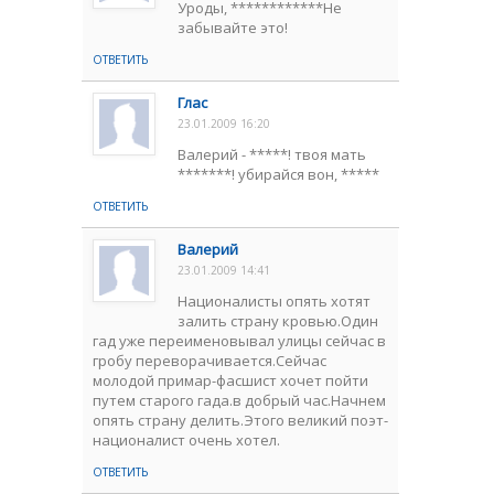
Уроды, ************Не
забывайте это!
ОТВЕТИТЬ
Глас
23.01.2009 16:20
Валерий - *****! твоя мать
*******! убирайся вон, *****
ОТВЕТИТЬ
Валерий
23.01.2009 14:41
Националисты опять хотят
залить страну кровью.Один
гад уже переименовывал улицы сейчас в
гробу переворачивается.Сейчас
молодой примар-фасшист хочет пойти
путем старого гада.в добрый час.Начнем
опять страну делить.Этого великий поэт-
националист очень хотел.
ОТВЕТИТЬ