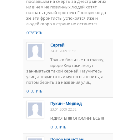
пославшим на смерть за Днестр многих
ни в чем не повинных людей хотят
назвать целый проспект.Господи когда
же эти фронтисты успокоятся.Уже и
людей скоро в стране не останется.
ОТВЕТИТЬ
Сергей
24.01.2009 11:33
Только больные на голову,
вроде Киртаки, могут
заниматься такой хернёй. Научитесь
улицы подметать и мусор вывозить, а
потом берить за названия улиц.
ОТВЕТИТЬ
Пукин - Медвед
23.01.2009 22:32
ИДИОТЫ !!!! ОПОМНИТЕСЬ !!!
ОТВЕТИТЬ
Поцор нацистам