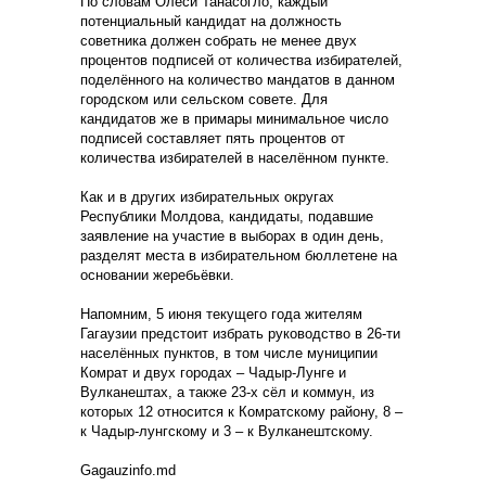
По словам Олеси Танасогло, каждый
потенциальный кандидат на должность
советника должен собрать не менее двух
процентов подписей от количества избирателей,
поделённого на количество мандатов в данном
городском или сельском совете. Для
кандидатов же в примары минимальное число
подписей составляет пять процентов от
количества избирателей в населённом пункте.
Как и в других избирательных округах
Республики Молдова, кандидаты, подавшие
заявление на участие в выборах в один день,
разделят места в избирательном бюллетене на
основании жеребьёвки.
Напомним, 5 июня текущего года жителям
Гагаузии предстоит избрать руководство в 26-ти
населённых пунктов, в том числе муниципии
Комрат и двух городах – Чадыр-Лунге и
Вулканештах, а также 23-х сёл и коммун, из
которых 12 относится к Комратскому району, 8 –
к Чадыр-лунгскому и 3 – к Вулканештскому.
Gagauzinfo.md