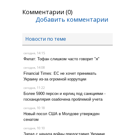
Комментарии (0)
Добавить комментарии
Новости по теме
, 14:15
сегодня
Филат: Тофан слишком часто говорит "я"
, 14:08
сегодня
Financial Times: ЕС не хочет принимать
Украину из-за огромной коррупции
, 11:22
сегодня
Более 5900 персон и юрлиц под санкциями -
госканцелярия озабочена проблемой учета
, 10:18
сегодня
Новый посол США в Молдове утвержден
сенатом
, 10:10
сегодня
Запад с начала войны предоставил Украине