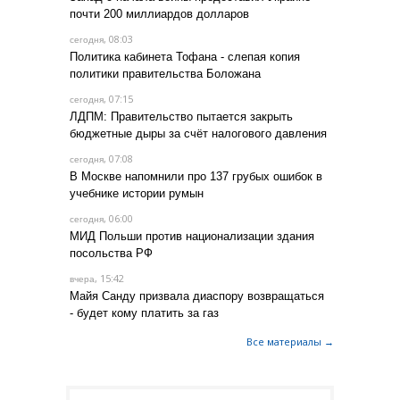
почти 200 миллиардов долларов
, 08:03
сегодня
Политика кабинета Тофана - слепая копия
политики правительства Боложана
, 07:15
сегодня
ЛДПМ: Правительство пытается закрыть
бюджетные дыры за счёт налогового давления
, 07:08
сегодня
В Москве напомнили про 137 грубых ошибок в
учебнике истории румын
, 06:00
сегодня
МИД Польши против национализации здания
посольства РФ
, 15:42
вчера
Майя Санду призвала диаспору возвращаться
- будет кому платить за газ
Все материалы →