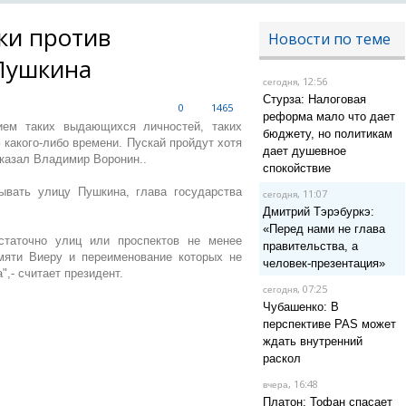
ки против
Новости по теме
Пушкина
, 12:56
сегодня
Стурза: Налоговая
0
1465
реформа мало что дает
ием таких выдающихся личностей, таких
бюджету, но политикам
 какого-либо времени. Пускай пройдут хотя
дает душевное
сказал Владимир Воронин..
спокойствие
ывать улицу Пушкина, глава государства
, 11:07
сегодня
Дмитрий Тэрэбуркэ:
«Перед нами не глава
статочно улиц или проспектов не менее
правительства, а
мяти Виеру и переименование которых не
человек-презентация»
",- считает президент.
, 07:25
сегодня
Чубашенко: В
перспективе PAS может
ждать внутренний
раскол
, 16:48
вчера
Платон: Тофан спасает