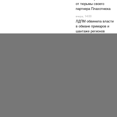
от тюрьмы своего
партнера Плахотнюка
, 14:00
вчера
ЛДПМ обвинила власти
в обмане примаров и
шантаже регионов
, 10:03
вчера
Зачем заблюрили
надпись на фрагментах
дрона?
, 08:38
вчера
Politico: Украина -
камень преткновения на
выборах в Италии
05.08, 18:38
В Комрате критикуют
требование к
кандидатам в башканы
знать румынский
05.08, 12:08
Чубашенко: Дорогой газ