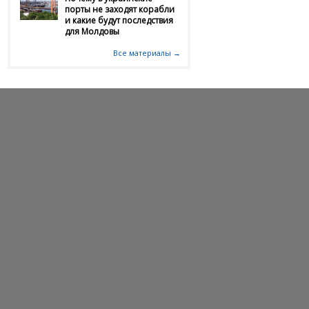
порты не заходят корабли
и какие будут последствия
для Молдовы
Все материалы →
Расследование
22.02.2026
Сергей Ткач: Что связывает
властвующих в Молдове политиков и
«друзей Эпштейна»
23.11.2025
Почему Илие Илашку отказался от
гражданства Республики Молдова
03.10.2025
Молдавская семья построила бизнес-
империю в Румынии и засветилась на
взятке
20.08.2025
"Если высохнет Днестр - здесь будет
пустыня Сахара"