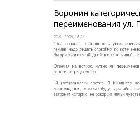
Воронин категоричес
переименования ул. 
27.01.2009, 16:24
"Все вопросы, связанные с увековечиван
гениев, надо решать спокойно, по истечению
бы христианские 40-дней после кончины", - 
Отвечая на вопрос, нужно ли переименов
ответил отрицательно.
"Я категорически против! В Кишиневе до
многолюдных, которые будут достойны па
затронет историю, не оскорбит ничьи чувства