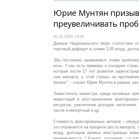
Юрие Мунтян призыв
преувеличивать про
05.02.2009, 16:05
Данные Национального бюро статистики о
торговый дефицит в сумме 3,05 млрд. доллар
„Мы постоянно занимаемся этими проблема
ночь. У нас есть примеры и соседних стран
которая после 17 лет развития зарегистрир
чем импорта, у этой страны на протяжени
баланс”, - сказал Юрие Мунтян в рамках зас
Заместитель министра, среди основных прич
инвестиций в восстановление фиксированн
ресурсов, увеличение доходов населения, 
числе и импортный и др.
Стоимость фиксированных активов – оборуд
это отражается на проценте роста импорта, с
млрд. долларов прямых иностранных инве
независимости, 1,4 млрд. долларов – та час