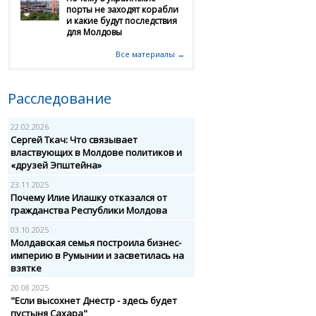
порты не заходят корабли
и какие будут последствия
для Молдовы
Все материалы →
Расследование
22.02.2026
Сергей Ткач: Что связывает
властвующих в Молдове политиков и
«друзей Эпштейна»
23.11.2025
Почему Илие Илашку отказался от
гражданства Республики Молдова
03.10.2025
Молдавская семья построила бизнес-
империю в Румынии и засветилась на
взятке
20.08.2025
"Если высохнет Днестр - здесь будет
пустыня Сахара"