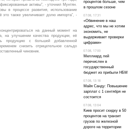
процентов больше, чем
фиксированные активы”, - уточнил Мунтян.
в прошлом сезоне
овы в процессе развития, использование
ё это также увеличивает долю импорта”, -
07.08, 17:31
«Обвинение в наш
адрес, что мы не хотим
концентрироваться на данный момент на
экономить, не
а, на улучшении качества продукции, её
выдерживает проверки
ать продукцию с большей добавленной
цифрами»
ременем снизить отрицательное сальдо
07.08, 17:00
поставленный чиновник.
Миллиард лей
перечислен в
государственный
бюджет из прибыли НБМ
07.08, 13:18
Майя Санду: Повышение
зарплат с 1 сентября не
состоится
07.08, 13:04
Киев просит скидку в 50
процентов на транзит
грузов по железной
дороге на территории