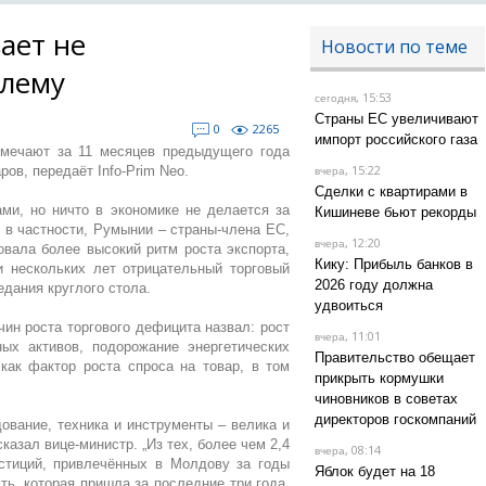
ает не
Новости по теме
блему
, 15:53
сегодня
Страны ЕС увеличивают
0
2265
импорт российского газа
тмечают за 11 месяцев предыдущего года
, 15:22
ов, передаёт Info-Prim Neo.
вчера
Сделки с квартирами в
ми, но ничто в экономике не делается за
Кишиневе бьют рекорды
, в частности, Румынии – страны-члена ЕС,
, 12:20
вчера
овала более высокий ритм роста экспорта,
Кику: Прибыль банков в
и нескольких лет отрицательный торговый
2026 году должна
едания круглого стола.
удвоиться
ин роста торгового дефицита назвал: рост
, 11:01
вчера
ых активов, подорожание энергетических
Правительство обещает
как фактор роста спроса на товар, в том
прикрыть кормушки
чиновников в советах
директоров госкомпаний
ование, техника и инструменты – велика и
казал вице-министр. „Из тех, более чем 2,4
, 08:14
вчера
стиций, привлечённых в Молдову за годы
Яблок будет на 18
ть, которая пришла за последние три года,