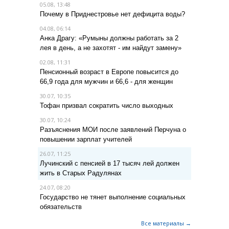
05.08, 13:48
Почему в Приднестровье нет дефицита воды?
04.08, 06:14
Анка Драгу: «Румыны должны работать за 2
лея в день, а не захотят - им найдут замену»
02.08, 11:31
Пенсионный возраст в Европе повысится до
66,9 года для мужчин и 66,6 - для женщин
30.07, 10:35
Тофан призвал сократить число выходных
30.07, 10:24
Разъяснения МОИ после заявлений Перчуна о
повышении зарплат учителей
26.07, 11:25
Лучинский с пенсией в 17 тысяч лей должен
жить в Старых Радулянах
24.07, 08:20
Государство не тянет выполнение социальных
обязательств
Все материалы →