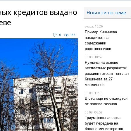
ных кредитов выдано
Новости по теме
еве
, 16:26
вчера
Примар Кишинева
0
186
находится на
содержании
родственников
06.08, 10:52
Румыны на основе
бесплатных разработок
россиян готовят генплан
Кишинева за 27
миллионов
05.08, 11:35
В столице не откажутся
от полива газонов
05.08, 06:52
Триумфальная арка
будет передана на
баланс министерства