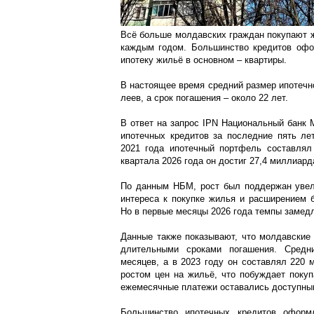
Всё больше молдавских граждан покупают жи
каждым годом. Большинство кредитов офо
ипотеку жильё в основном – квартиры.
В настоящее время средний размер ипотечно
леев, а срок погашения – около 22 лет.
В ответ на запрос IPN Национальный банк 
ипотечных кредитов за последние пять ле
2021 года ипотечный портфель составлял 
квартала 2026 года он достиг 27,4 миллиард
По данным НБМ, рост был поддержан увел
интереса к покупке жилья и расширением б
Но в первые месяцы 2026 года темпы замед
Данные также показывают, что молдавские
длительными сроками погашения. Средни
месяцев, а в 2023 году он составлял 220
ростом цен на жильё, что побуждает покуп
ежемесячные платежи оставались доступны
Большинство ипотечных кредитов оформ