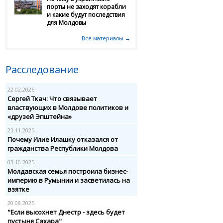
порты не заходят корабли
и какие будут последствия
для Молдовы
Все материалы →
Расследование
22.02.2026
Сергей Ткач: Что связывает
властвующих в Молдове политиков и
«друзей Эпштейна»
23.11.2025
Почему Илие Илашку отказался от
гражданства Республики Молдова
03.10.2025
Молдавская семья построила бизнес-
империю в Румынии и засветилась на
взятке
20.08.2025
"Если высохнет Днестр - здесь будет
пустыня Сахара"