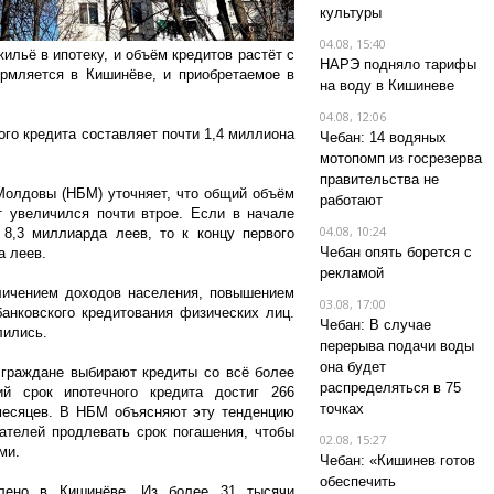
культуры
04.08, 15:40
льё в ипотеку, и объём кредитов растёт с
НАРЭ подняло тарифы
рмляется в Кишинёве, и приобретаемое в
на воду в Кишиневе
04.08, 12:06
го кредита составляет почти 1,4 миллиона
Чебан: 14 водяных
мотопомп из госрезерва
правительства не
Молдовы (НБМ) уточняет, что общий объём
работают
т увеличился почти втрое. Если в начале
04.08, 10:24
8,3 миллиарда леев, то к концу первого
Чебан опять борется с
а леев.
рекламой
ичением доходов населения, повышением
03.08, 17:00
анковского кредитования физических лиц.
Чебан: В случае
лились.
перерыва подачи воды
она будет
 граждане выбирают кредиты со всё более
распределяться в 75
й срок ипотечного кредита достиг 266
точках
 месяцев. В НБМ объясняют эту тенденцию
ателей продлевать срок погашения, чтобы
02.08, 15:27
ми.
Чебан: «Кишинев готов
обеспечить
лено в Кишинёве. Из более 31 тысячи