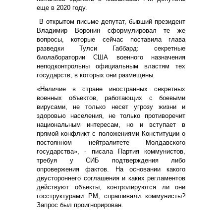
еще в 2020 году.
В открытом письме депутат, бывший президент
Владимир Воронин сформулировал те же
вопросы, которые сейчас поставила глава
разведки Тулси Габбард: секретные
биолаборатории США военного назначения
неподконтрольны официальным властям тех
государств, в которых они размещены.
«Наличие в стране иностранных секретных
военных объектов, работающих с боевыми
вирусами, не только несет угрозу жизни и
здоровью населения, не только противоречит
национальным интересам, но и вступает в
прямой конфликт с положениями Конституции о
постоянном нейтралитете Молдавского
государства», - писала Партия коммунистов,
требуя у СИБ подтверждения либо
опровержения фактов. На основании какого
двустороннего соглашения и каких регламентов
действуют объекты, контролируются ли они
госструктурами РМ, спрашивали коммунисты?
Запрос был проигнорирован.