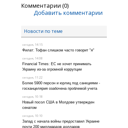
Комментарии (0)
Добавить комментарии
Новости по теме
, 14:15
сегодня
Филат: Тофан слишком часто говорит "я"
, 14:08
сегодня
Financial Times: ЕС не хочет принимать
Украину из-за огромной коррупции
, 11:22
сегодня
Более 5900 персон и юрлиц под санкциями -
госканцелярия озабочена проблемой учета
, 10:18
сегодня
Новый посол США в Молдове утвержден
сенатом
, 10:10
сегодня
Запад с начала войны предоставил Украине
почти 200 миллиардов долларов