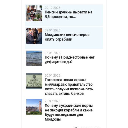
20.12.2025
Пенсии должны вырасти на
9,5 процента, но...
08.01.2026
Молдавских пенсионеров
опять ограбили
05.08.2026
Почему в Приднестровье нет
дефицита воды?
30.01.2026
Готовится новая «кража
миллиарда»: правительство
опять получит возможность
спасать активы банков
25.07.2026
Почему в украинские порты
не заходят корабли и какие
будут последствия для
Молдовы