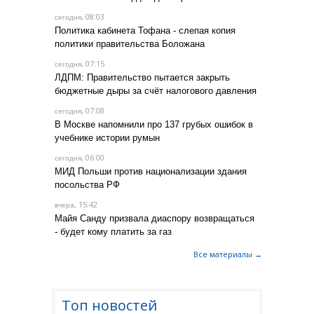
, 08:03
сегодня
Политика кабинета Тофана - слепая копия
политики правительства Боложана
, 07:15
сегодня
ЛДПМ: Правительство пытается закрыть
бюджетные дыры за счёт налогового давления
, 07:08
сегодня
В Москве напомнили про 137 грубых ошибок в
учебнике истории румын
, 06:00
сегодня
МИД Польши против национализации здания
посольства РФ
, 15:42
вчера
Майя Санду призвала диаспору возвращаться
- будет кому платить за газ
Все материалы →
Топ новостей