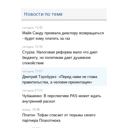
Новости по теме
, 15:42
сегодня
Майя Санду призвала диаспору возвращаться
- будет кому платить за газ
, 12:56
сегодня
Стурза: Налоговая реформа мало что дает
бюджету, но политикам дает душевное
спокойствие
, 11:07
сегодня
Дмитрий Тэрэбуркэ: «Перед нами не глава
правительства, а человек-презентация»
, 07:25
сегодня
Чубашенко: В перспективе PAS может ждать
внутренний раскол
, 16:48
вчера
Платон: Тофан спасает от тюрьмы своего
партнера Плахотнюка