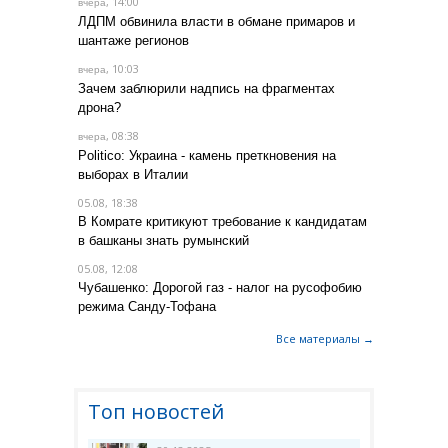
, 14:00
вчера
ЛДПМ обвинила власти в обмане примаров и
шантаже регионов
, 10:03
вчера
Зачем заблюрили надпись на фрагментах
дрона?
, 08:38
вчера
Politico: Украина - камень преткновения на
выборах в Италии
05.08, 18:38
В Комрате критикуют требование к кандидатам
в башканы знать румынский
05.08, 12:08
Чубашенко: Дорогой газ - налог на русофобию
режима Санду-Тофана
Все материалы →
Топ новостей