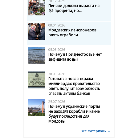
20.12.2025
Пенсии должны вырасти на
9,5 процента, но...
08.01.2026
Молдавских пенсионеров
опять ограбили
05.08.2026
Почему в Приднестровье нет
дефицита воды?
30.01.2026
Готовится новая «кража
миллиарда»: правительство
опять получит возможность
спасать активы банков
25.07.2026
Почему в украинские порты
не заходят корабли и какие
будут последствия для
Молдовы
Все материалы →