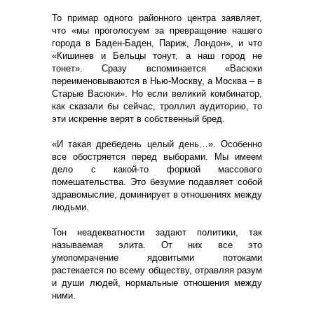
То примар одного районного центра заявляет,
что «мы проголосуем за превращение нашего
города в Баден-Баден, Париж, Лондон», и что
«Кишинев и Бельцы тонут, а наш город не
тонет». Сразу вспоминается «Васюки
переименовываются в Нью-Москву, а Москва – в
Старые Васюки». Но если великий комбинатор,
как сказали бы сейчас, троллил аудиторию, то
эти искренне верят в собственный бред.
«И такая дребедень целый день…». Особенно
все обостряется перед выборами. Мы имеем
дело с какой-то формой массового
помешательства. Это безумие подавляет собой
здравомыслие, доминирует в отношениях между
людьми.
Тон неадекватности задают политики, так
называемая элита. От них все это
умопомрачение ядовитыми потоками
растекается по всему обществу, отравляя разум
и души людей, нормальные отношения между
ними.