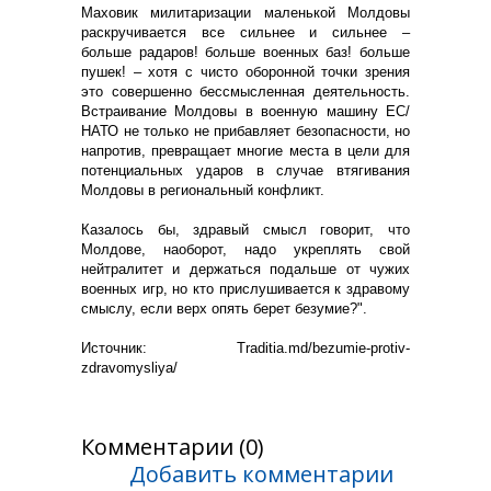
Маховик милитаризации маленькой Молдовы
раскручивается все сильнее и сильнее –
больше радаров! больше военных баз! больше
пушек! – хотя с чисто оборонной точки зрения
это совершенно бессмысленная деятельность.
Встраивание Молдовы в военную машину ЕС/
НАТО не только не прибавляет безопасности, но
напротив, превращает многие места в цели для
потенциальных ударов в случае втягивания
Молдовы в региональный конфликт.
Казалось бы, здравый смысл говорит, что
Молдове, наоборот, надо укреплять свой
нейтралитет и держаться подальше от чужих
военных игр, но кто прислушивается к здравому
смыслу, если верх опять берет безумие?".
Источник: Тraditia.md/bezumie-protiv-
zdravomysliya/
Комментарии (0)
Добавить комментарии