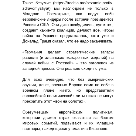
Такое безумие (https://traditia.md/bezumie-protiv-
zdravomysliya/) мы наблюдаем не только в
Молдове. Посмотрите, как ведут себя
европейские лидеры после встречи президентов
России и США. Они дико возбудились, суетятся,
создают какие-то коалиции, делают все, чтобы
война на Украине продолжалась, хотя уже и
Дональд Трамп сказал, что ее надо заканчивать.
«Германия делает стратегические запасы
равиоли (итальянских макаронных изделий) на
случай войны с Россией» – это заголовок из
западной прессы. Они реально сходят с ума.
Для всех очевидно, что без американских
оружия, денег, военных Европа сама по себе в
военном плане ничто, но представители
европейской политической элиты никак не могут
прекратить этот «вой на болотах».
Обезумевшим европейским политикам,
которыми движет страх оказаться за бортом
мировых событий, подвывают и их младшие
партнеры, находящиеся у власти в Кишиневе.