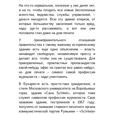
На что-то нормальное, полезное у них денег нет,
а на то, чтобы плодить все новые бесполезные
агентства, ведомства, службы, управления, –
деньги находятся. Всю эту армию клерков, от
которых большинству населения только вред,
надо где-то рассаживать, и вот они уже
положили глаз даже на дом печати.
У пренебрежительного отношения
правительства к такому важному историческому
зданию есть еще одно объяснение – власть
ненавидит свободную, независимую прессу и
делает все, чтобы она не существовала. Для
прикормленных, провластных пропагандистов
какой-нибудь офис на грантах все равно найдут,
но дом печати – символ самой профессии
журналиста – надо уничтожить.
В Бухаресте есть просто-таки грандиозное, в
стиле Московского университета на Воробьевых
горах, здание «Casa Scînteii», которое тоже
служит символом профессии журналиста. Свое
название здание, построенное в 1957 году,
получило от названия главного печатного органа
коммунистической партии Румынии – «Scînteia»