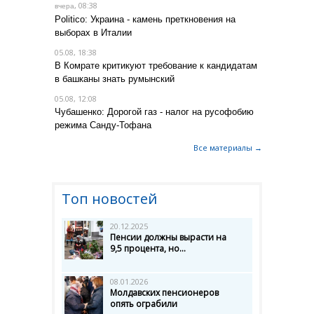
, 08:38
вчера
Politico: Украина - камень преткновения на
выборах в Италии
05.08, 18:38
В Комрате критикуют требование к кандидатам
в башканы знать румынский
05.08, 12:08
Чубашенко: Дорогой газ - налог на русофобию
режима Санду-Тофана
Все материалы →
Топ новостей
20.12.2025
Пенсии должны вырасти на
9,5 процента, но...
08.01.2026
Молдавских пенсионеров
опять ограбили