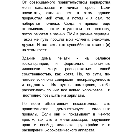
От совершаемого правительством варварства
меня охватывает и личная горечь. Если
посчитать, сколько лет в этом здании
проработал мой отец, а потом и я сам, то
наберется полвека. Сюда я пришел еще
школьником, потом студентом на практику,
потом работал в разных СМИ в разные периоды.
Такой же путь прошли мои коллеги, знакомые,
друзья. И вот «желтые хунвейбины» ставят (и)
на этом крест.
Здание дома печати - на балансе
госканцелярии, и формально анонимные
чиновники могут распоряжаться своей
собственностью, как хотят. Но, по сути, по-
человечески они совершают несправедливость
и подлость… Им нужны помещения, чтобы
рассаживать по ним все новых бюрократов… и
постоянно повышать им зарплаты.
По всем объективным показателям… это
правительство демонстрирует сплошные
провалы. Если они и показывают в чем-то
«рост», так это в милитаризации, нарушении
прав и свобод человека, русофобии и в
расширении бюрократического аппарата.