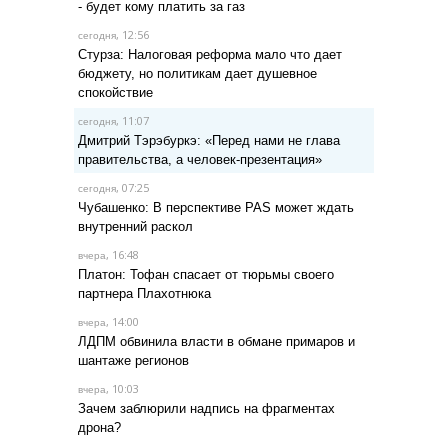
- будет кому платить за газ
, 12:56
сегодня
Стурза: Налоговая реформа мало что дает
бюджету, но политикам дает душевное
спокойствие
, 11:07
сегодня
Дмитрий Тэрэбуркэ: «Перед нами не глава
правительства, а человек-презентация»
, 07:25
сегодня
Чубашенко: В перспективе PAS может ждать
внутренний раскол
, 16:48
вчера
Платон: Тофан спасает от тюрьмы своего
партнера Плахотнюка
, 14:00
вчера
ЛДПМ обвинила власти в обмане примаров и
шантаже регионов
, 10:03
вчера
Зачем заблюрили надпись на фрагментах
дрона?