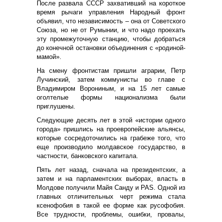
После развала СССР захвативший на короткое
время рычаги управления Народный фронт
объявил, что независимость – она от Советского
Союза, но не от Румынии, и что надо проехать
эту промежуточную станцию, чтобы добраться
до конечной остановки объединения с «родиной-
мамой».
На смену фронтистам пришли аграрии, Петр
Лучинский, затем коммунисты во главе с
Владимиром Ворониным, и на 15 лет самые
оголтелые формы национализма были
приглушены.
Следующие десять лет в этой «истории одного
города» пришлись на проевропейские альянсы,
которые сосредоточились на грабеже того, что
еще производило молдавское государство, в
частности, банковского капитала.
Пять лет назад, сначала на президентских, а
затем и на парламентских выборах, власть в
Молдове получили Майя Санду и PAS. Одной из
главных отличительных черт режима стала
ксенофобия в такой ее форме как русофобия.
Все трудности, проблемы, ошибки, провалы,