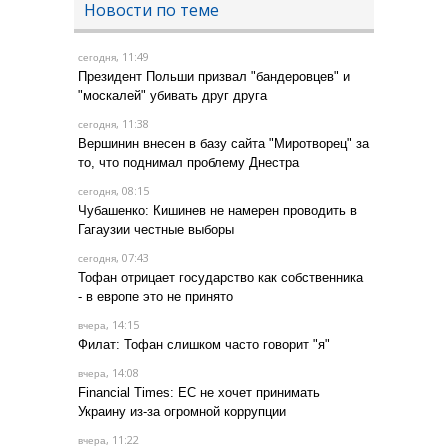
Новости по теме
, 11:49
сегодня
Президент Польши призвал "бандеровцев" и
"москалей" убивать друг друга
, 11:38
сегодня
Вершинин внесен в базу сайта "Миротворец" за
то, что поднимал проблему Днестра
, 08:15
сегодня
Чубашенко: Кишинев не намерен проводить в
Гагаузии честные выборы
, 07:43
сегодня
Тофан отрицает государство как собственника
- в европе это не принято
, 14:15
вчера
Филат: Тофан слишком часто говорит "я"
, 14:08
вчера
Financial Times: ЕС не хочет принимать
Украину из-за огромной коррупции
, 11:22
вчера