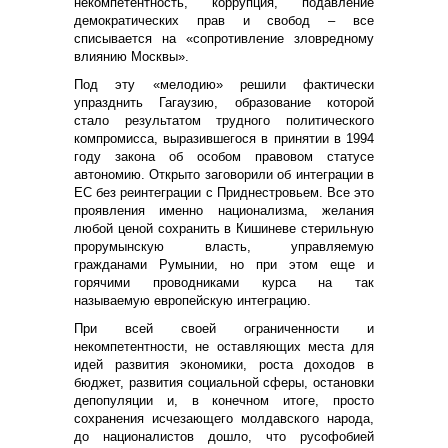
некомпетентность, коррупция, подавление
демократических прав и свобод – все
списывается на «сопротивление зловредному
влиянию Москвы».
Под эту «мелодию» решили фактически
упразднить Гагаузию, образование которой
стало результатом трудного политического
компромисса, выразившегося в принятии в 1994
году закона об особом правовом статусе
автономию. Открыто заговорили об интеграции в
ЕС без реинтеграции с Приднестровьем. Все это
проявления именно национализма, желания
любой ценой сохранить в Кишиневе стерильную
прорумынскую власть, управляемую
гражданами Румынии, но при этом еще и
горячими проводниками курса на так
называемую европейскую интеграцию.
При всей своей ограниченности и
некомпетентности, не оставляющих места для
идей развития экономики, роста доходов в
бюджет, развития социальной сферы, остановки
депопуляции и, в конечном итоге, просто
сохранения исчезающего молдавского народа,
до националистов дошло, что русофобией