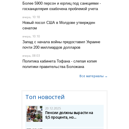
Более 5900 персон и юрлиц под санкциями -
госканцелярия озабочена проблемой учета
, 10:18
вчера
Новый посол США в Молдове утвержден
сенатом
, 10:10
вчера
Запад с начала войны предоставил Украине
почти 200 миллиардов долларов
, 08:03
вчера
Политика кабинета Тофана - слепая копия
политики правительства Боложана
Все материалы →
Топ новостей
20.12.2025
Пенсии должны вырасти на
9,5 процента, но...