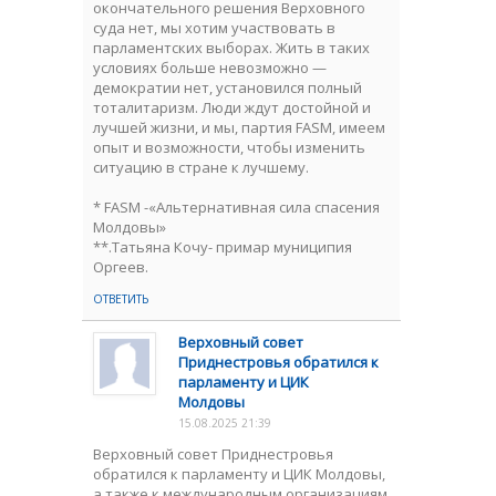
окончательного решения Верховного
суда нет, мы хотим участвовать в
парламентских выборах. Жить в таких
условиях больше невозможно —
демократии нет, установился полный
тоталитаризм. Люди ждут достойной и
лучшей жизни, и мы, партия FASM, имеем
опыт и возможности, чтобы изменить
ситуацию в стране к лучшему.
* FASM -«Альтернативная сила спасения
Молдовы»
**.Татьяна Кочу- примар муниципия
Оргеев.
ОТВЕТИТЬ
Верховный совет
Приднестровья обратился к
парламенту и ЦИК
Молдовы
15.08.2025 21:39
Верховный совет Приднестровья
обратился к парламенту и ЦИК Молдовы,
а также к международным организациям