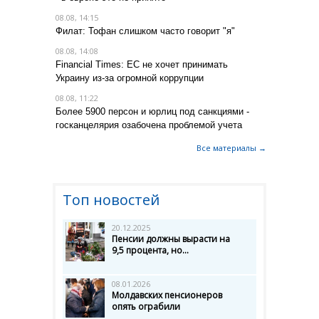
08.08, 14:15
Филат: Тофан слишком часто говорит "я"
08.08, 14:08
Financial Times: ЕС не хочет принимать
Украину из-за огромной коррупции
08.08, 11:22
Более 5900 персон и юрлиц под санкциями -
госканцелярия озабочена проблемой учета
Все материалы →
Топ новостей
20.12.2025
Пенсии должны вырасти на
9,5 процента, но...
08.01.2026
Молдавских пенсионеров
опять ограбили