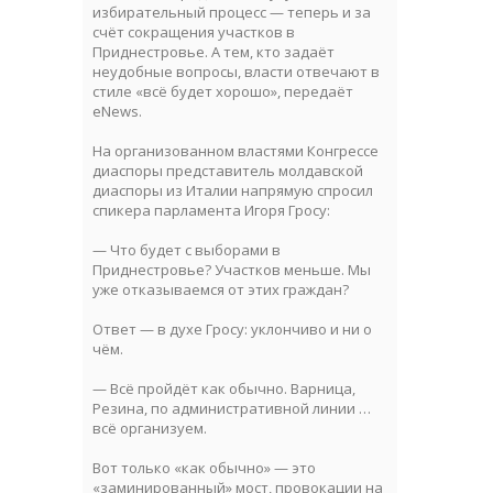
избирательный процесс — теперь и за
счёт сокращения участков в
Приднестровье. А тем, кто задаёт
неудобные вопросы, власти отвечают в
стиле «всё будет хорошо», передаёт
eNews.
На организованном властями Конгрессе
диаспоры представитель молдавской
диаспоры из Италии напрямую спросил
спикера парламента Игоря Гросу:
— Что будет с выборами в
Приднестровье? Участков меньше. Мы
уже отказываемся от этих граждан?
Ответ — в духе Гросу: уклончиво и ни о
чём.
— Всё пройдёт как обычно. Варница,
Резина, по административной линии …
всё организуем.
Вот только «как обычно» — это
«заминированный» мост, провокации на