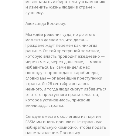
могли начать избирательную кампанию
и изменить жизнь людей в стране к
лучшему.
Александр Бескиеру:
Мы ждём решения суда, но до этого
момента делаем то, что должны.
Граждане ждут перемен как никогда
раньше. От той преступной политики,
которую власть проводит ежедневно —
через счета, через давление, — можно
избавиться. Вы сами видели: нас
повсюду сопровождают карабинеры,
словно мы — опаснейшие преступники
страны. До 28 сентября осталось
немного, и тогда люди смогут избавиться
от этого преступного правительства,
которое установилось, присвоив
миллиарды страны.
Сегодня вместе с коллегами из партии
FASM мы вновь пришли в Центральную
избирательную комиссию, чтобы подать
наше заявление. Поскольку