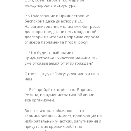
международные структуры.
P.S.Голосование в Приднестровье
беспокоит даже диаспору в ЕС.
На организованном властями Конгрессе
диаспоры представитель молдавской
диаспоры из Италии напрямую спросил
спикера парламента Игоря Гросу:
— Что будет с выборами в
Приднестровье? Участков меньше. Мы
уже отказываемся от этих граждан?
Ответ — в духе Гросу: уклончиво и ни о
чём.
— Всё пройдёт как обычно. Варница,
Резина, по административной линии …
всё организуем.
Вот только «как обычно» — это
«заминированный» мост, провокации на
избирательных участках, запугивания и
присутствие крепких ребят по