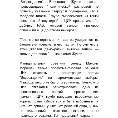
„Возрождение” Вячеслав Жуков назвал
произошедшее "политической расправой по
прямому указанию сверху” и подчеркнул, что в
Молдове власть "грубо выбрасывает из гонки
всех, кто ей неугоден”, а ЦИК превратился "в
дубинку PAS, которой выносят приговор
оппозиции ещё до старта выборов”.
"Тот, кто сегодня молчит, завтра увидит, как из
бюллетеня исчезнет и его партия. Потому что в
этой „жёлтой демократии” выборы теперь —
только для своих”, — заключил Жуков.
Муниципальный советник Бельц Максим
Морошан также прокомментировал решение
ЦИК отказать в регистрации партии
"Возрождение" на парламентские выборы:
"Никогда такого не было, и вот опять. Только что
ЦИК отказался регистрировать одну из
оппозиционных партий... просто без
причин... ЦИК грубо нарушает всевозможные
нормы, право избираться и быть избранным. У
них нет причин, у них нет решений суда, у них
нет объяснений — зато есть покровительство
правящего режима. Их идеальный вариант —