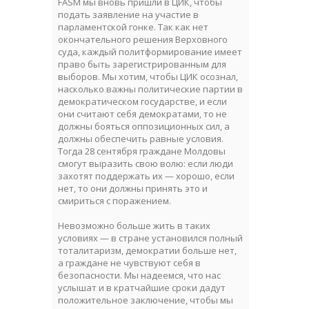
FASM мы вновь пришли в ЦИК, чтобы
подать заявление на участие в
парламентской гонке. Так как нет
окончательного решения Верховного
суда, каждый политформирование имеет
право быть зарегистрированным для
выборов. Мы хотим, чтобы ЦИК осознал,
насколько важны политические партии в
демократическом государстве, и если
они считают себя демократами, то не
должны бояться оппозиционных сил, а
должны обеспечить равные условия.
Тогда 28 сентября граждане Молдовы
смогут выразить свою волю: если люди
захотят поддержать их — хорошо, если
нет, то они должны принять это и
смириться с поражением.
Невозможно больше жить в таких
условиях — в стране установился полный
тоталитаризм, демократии больше нет,
а граждане не чувствуют себя в
безопасности. Мы надеемся, что нас
услышат и в кратчайшие сроки дадут
положительное заключение, чтобы мы