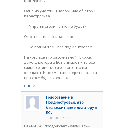
гражданке?
Одна из участниц напомнила об этом и
переспросила
— А препятствий точно не будет?
Ответ в стиле Неиваныча:
— Не волнуйтесь, всё под контролем.
На кого всё это рассчитано? Похоже,
даже диаспора в ЕС понимает, что всё
сильно отличается от того, что им
обещают. И всё меньше верит в сказки
про «всё будет хорошо».
ОТВЕТИТЬ
Голосование в
Приднестровье. Это
беспокоит даже диаспору в
ЕС .
15.08.2025 21:31
Режим PAS продолжает «улучшать»