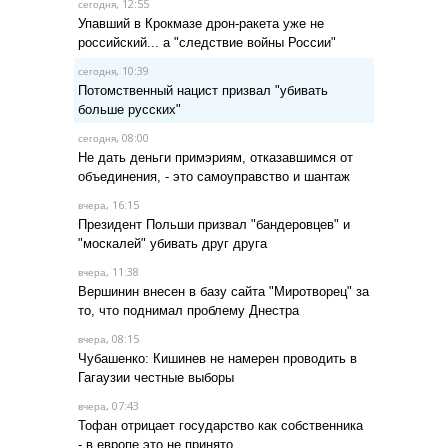
, 12:55
сегодня
Упавший в Крокмазе дрон-ракета уже не
российский... а "следствие войны России"
, 10:39
сегодня
Потомственный нацист призвал "убивать
больше русских"
, 08:00
сегодня
Не дать деньги примэриям, отказавшимся от
объединения, - это самоуправство и шантаж
, 16:15
вчера
Президент Польши призвал "бандеровцев" и
"москалей" убивать друг друга
, 11:38
вчера
Вершинин внесен в базу сайта "Миротворец" за
то, что поднимал проблему Днестра
, 08:15
вчера
Чубашенко: Кишинев не намерен проводить в
Гагаузии честные выборы
, 07:43
вчера
Тофан отрицает государство как собственника
- в европе это не принято