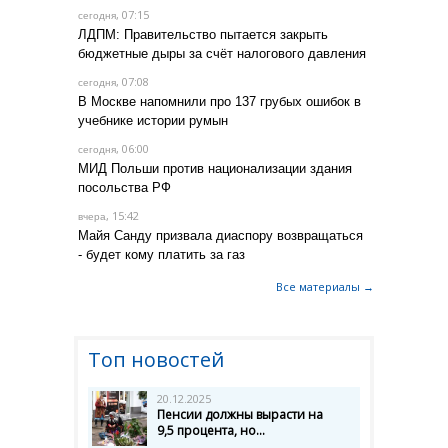
, 07:15
сегодня
ЛДПМ: Правительство пытается закрыть
бюджетные дыры за счёт налогового давления
, 07:08
сегодня
В Москве напомнили про 137 грубых ошибок в
учебнике истории румын
, 06:00
сегодня
МИД Польши против национализации здания
посольства РФ
, 15:42
вчера
Майя Санду призвала диаспору возвращаться
- будет кому платить за газ
Все материалы →
Топ новостей
20.12.2025
Пенсии должны вырасти на
9,5 процента, но...