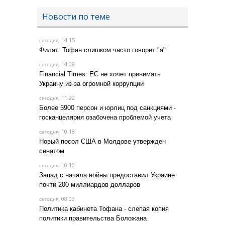
Новости по теме
, 14:15
сегодня
Филат: Тофан слишком часто говорит "я"
, 14:08
сегодня
Financial Times: ЕС не хочет принимать
Украину из-за огромной коррупции
, 11:22
сегодня
Более 5900 персон и юрлиц под санкциями -
госканцелярия озабочена проблемой учета
, 10:18
сегодня
Новый посол США в Молдове утвержден
сенатом
, 10:10
сегодня
Запад с начала войны предоставил Украине
почти 200 миллиардов долларов
, 08:03
сегодня
Политика кабинета Тофана - слепая копия
политики правительства Боложана