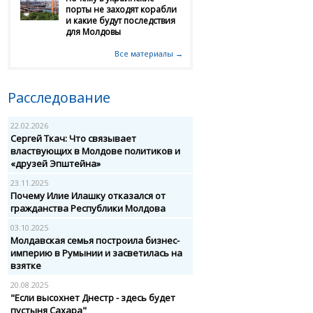
порты не заходят корабли
и какие будут последствия
для Молдовы
Все материалы →
Расследование
22.02.2026
Сергей Ткач: Что связывает
властвующих в Молдове политиков и
«друзей Эпштейна»
23.11.2025
Почему Илие Илашку отказался от
гражданства Республики Молдова
03.10.2025
Молдавская семья построила бизнес-
империю в Румынии и засветилась на
взятке
20.08.2025
"Если высохнет Днестр - здесь будет
пустыня Сахара"