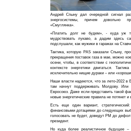
Андрей Спыну дал очередной сигнал раз
энергосистемы, причем довольно пря
«Смуглянка».
«Платить долг не будем», - куда уж 
мудрствовать лукаво, а дадим здесь са
подслушали, как мужики в гаражах на Ставч
Тактика, которую
PAS
заказали Спыну, прос
прекращения поставок газа в мае, можно кое
осени, чтобы, в соответствии с геополитич
контексте энергетики двигаться. Тактик
исключительно нищие дураки – или «хороши
Наши власти надеются, что за лето-2022 в 
там начнут поддерживать Молдову. Или
Евросоюз. Даже если представить такой фа
новые энергетические правила не потянет и 
Есть еще один вариант, стратегический
финансовыми дотациями до следующих выборо
голосовать не будет, доведут РМ до дефолт
президент.
Но куда более реалистичное будущее – 