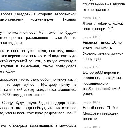
собственника - в европе
это не принято
ворота Молдовы в сторону европейской
, 14:15
вчера
молинейный, комментирует ТГ-канал
Филат: Тофан слишком
часто говорит "я"
тут прямолинейнее? Мы тоже не будем
, 14:08
мое простое разъяснение - считай, что
вчера
Financial Times: ЕС не
енах судачат.
хочет принимать
та и понятна: уже тепло, поэтому, после
Украину из-за огромной
-как перебиться на мазуте. И подождать до
коррупции
еской ситуацией решать, в какую сторону в
а глупая и гибельная, такой пользуются
, 11:22
вчера
е люди».
Более 5900 персон и
юрлиц под санкциями -
Евросоюзе что-то само собой поменяется, и
госканцелярия
 – что еще глупее – Молдову примут в
озабочена проблемой
нтастический исход, молдавская экономика
учета
в 2023 году дефолтнется.
, 10:18
: Санду будут худо-бедно поддерживать
вчера
в, а там, когда поймут, что никто за нее
Новый посол США в
а, чтобы весь этот крах разруливал новый
Молдове утвержден
сенатом
это очередные болезненные и муторные
, 10:10
вчера