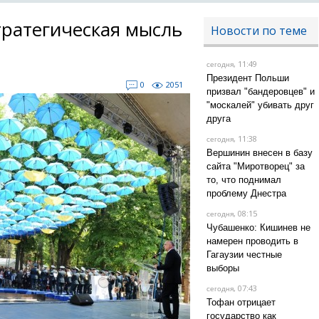
тратегическая мысль
Новости по теме
, 11:49
сегодня
Президент Польши
0
2051
призвал "бандеровцев" и
"москалей" убивать друг
друга
, 11:38
сегодня
Вершинин внесен в базу
сайта "Миротворец" за
то, что поднимал
проблему Днестра
, 08:15
сегодня
Чубашенко: Кишинев не
намерен проводить в
Гагаузии честные
выборы
, 07:43
сегодня
Тофан отрицает
государство как