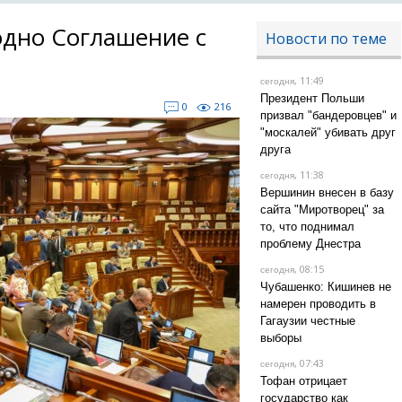
дно Соглашение с
Новости по теме
, 11:49
сегодня
Президент Польши
0
216
призвал "бандеровцев" и
"москалей" убивать друг
друга
, 11:38
сегодня
Вершинин внесен в базу
сайта "Миротворец" за
то, что поднимал
проблему Днестра
, 08:15
сегодня
Чубашенко: Кишинев не
намерен проводить в
Гагаузии честные
выборы
, 07:43
сегодня
Тофан отрицает
государство как