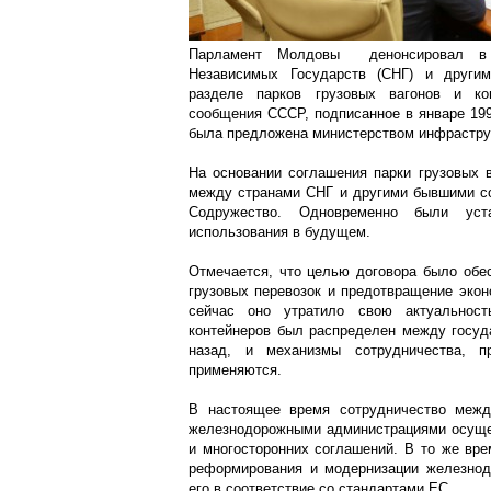
Парламент Молдовы денонсировал в 
Независимых Государств (СНГ) и други
разделе парков грузовых вагонов и ко
сообщения СССР, подписанное в январе 199
была предложена министерством инфраструк
На основании соглашения парки грузовых 
между странами СНГ и другими бывшими со
Содружество. Одновременно были уст
использования в будущем.
Отмечается, что целью договора было обе
грузовых перевозок и предотвращение экон
сейчас оно утратило свою актуальност
контейнеров был распределен между госуд
назад, и механизмы сотрудничества, п
применяются.
В настоящее время сотрудничество межд
железнодорожными администрациями осущес
и многосторонних соглашений. В то же вр
реформирования и модернизации железнодо
его в соответствие со стандартами ЕС.