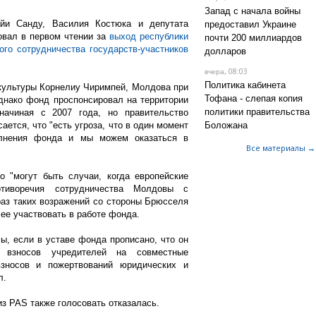
Запад с начала войны
йи Санду, Василия Костюка и депутата
предоставил Украине
овал в первом чтении за
выход республики
почти 200 миллиардов
го сотрудничества государств‑участников
долларов
, 08:03
вчера
Политика кабинета
культуры Корнелиу Чиримпей, Молдова при
Тофана - слепая копия
днако фонд проспонсировал на территории
политики правительства
начиная с 2007 года, но правительство
сается, что "есть угроза, что в один момент
Боложана
лнения фонда и мы можем оказаться в
Все материалы →
о "могут быть случаи, когда европейские
тиворечия сотрудничества Молдовы с
 раз таких возражений со стороны Брюсселя
ее участвовать в работе фонда.
ы, если в уставе фонда прописано, что он
 взносов учредителей на совместные
взносов и пожертвований юридических и
л.
из PAS также голосовать отказалась.