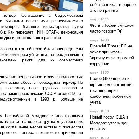
собственника - в европе
это не принято
четверг Соглашение с Содружеством
, 14:15
вчера
ми бывшими советскими республиками о
Филат: Тофан слишком
нтейнеров бывшего министерства путей
часто говорит "я"
3 г. Как передает «ИНФОТАГ», денонсация
туры и регионального развития.
, 14:08
вчера
Financial Times: ЕС не
вагонов и контейнеров были распределены
хочет принимать
ветскими республиками, не входившими в
Украину из-за огромной
ановлены рамки для их совместного
коррупции
, 11:22
вчера
спечение непрерывности железнодорожных
Более 5900 персон и
омических сбоев в переходный период. Но
юрлиц под санкциями -
ь, поскольку парк грузовых вагонов и
госканцелярия
арствами-преемниками СССР около 30 лет
озабочена проблемой
редусмотренные в 1993 г., больше не
учета
, 10:18
вчера
у Республикой Молдова и иностранными
Новый посол США в
твляется на основе других двусторонних
Молдове утвержден
емя соглашение несовместимо с процессом
сенатом
рожного сектора в контексте приведения
, 10:10
вчера