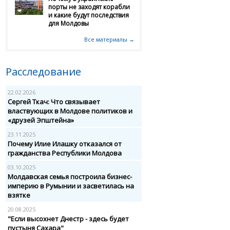
порты не заходят корабли
и какие будут последствия
для Молдовы
Все материалы →
Расследование
22.02.2026
Сергей Ткач: Что связывает
властвующих в Молдове политиков и
«друзей Эпштейна»
23.11.2025
Почему Илие Илашку отказался от
гражданства Республики Молдова
03.10.2025
Молдавская семья построила бизнес-
империю в Румынии и засветилась на
взятке
20.08.2025
"Если высохнет Днестр - здесь будет
пустыня Сахара"