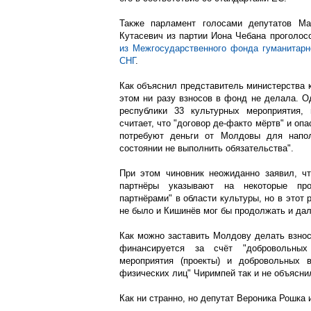
Также парламент голосами депутатов Ма
Кутасевич из партии Иона Чебана проголос
из Межгосударственного фонда гуманитарно
СНГ
.
Как объяснил представитель министерства 
этом ни разу взносов в фонд не делала. О
республики 33 культурных мероприятия, 
считает, что "договор де-факто мёртв" и опа
потребуют деньги от Молдовы для напо
состоянии не выполнить обязательства".
При этом чиновник неожиданно заявил, чт
партнёры указывают на некоторые про
партнёрами" в области культуры, но в этот
не было и Кишинёв мог бы продолжать и дал
Как можно заставить Молдову делать взнос
финансируется за счёт "добровольных
мероприятия (проекты) и добровольных 
физических лиц" Чиримпей так и не объясни
Как ни странно, но депутат Вероника Рошка 