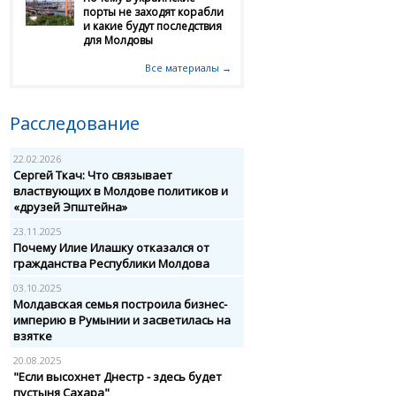
порты не заходят корабли
и какие будут последствия
для Молдовы
Все материалы →
Расследование
22.02.2026
Сергей Ткач: Что связывает
властвующих в Молдове политиков и
«друзей Эпштейна»
23.11.2025
Почему Илие Илашку отказался от
гражданства Республики Молдова
03.10.2025
Молдавская семья построила бизнес-
империю в Румынии и засветилась на
взятке
20.08.2025
"Если высохнет Днестр - здесь будет
пустыня Сахара"