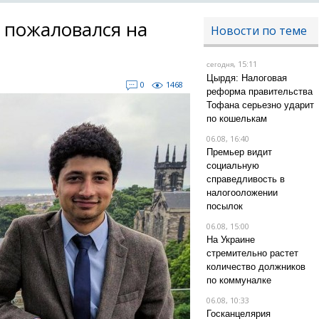
 пожаловался на
Новости по теме
, 15:11
сегодня
Цырдя: Налоговая
0
1468
реформа правительства
Тофана серьезно ударит
по кошелькам
06.08, 16:40
Премьер видит
социальную
справедливость в
налогооложении
посылок
06.08, 15:00
На Украине
стремительно растет
количество должников
по коммуналке
06.08, 10:33
Госканцелярия