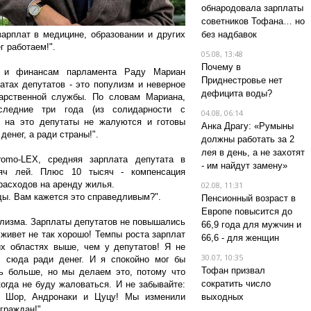
обнародовала зарплаты
советников Тофана… но
зарплат в медицине, образовании и других
без надбавок
г работаем!".
05.08, 13:48
Почему в
у и финансам парламента Раду Мариан
Приднестровье нет
атах депутатов - это популизм и неверное
дефицита воды?
дарственной службы. По словам Мариана,
следние три года (из солидарности с
04.08, 06:14
 на это депутаты не жалуются и готовы
Анка Драгу: «Румыны
денег, а ради страны!".
должны работать за 2
лея в день, а не захотят
romo-LEX, средняя зарплата депутата в
- им найдут замену»
яч лей. Плюс 10 тысяч - компенсация
расходов на аренду жилья.
02.08, 11:31
ды. Вам кажется это справедливым?".
Пенсионный возраст в
Европе повысится до
улизма. Зарплаты депутатов не повышались
66,9 года для мужчин и
 живет не так хорошо! Темпы роста зарплат
66,6 - для женщин
х областях выше, чем у депутатов! Я не
30.07, 10:35
л сюда ради денег. И я спокойно мог бы
Тофан призвал
ть больше, но мы делаем это, потому что
сократить число
когда не буду жаловаться. И не забывайте:
, Шор, Андронаки и Цуцу! Мы изменили
выходных
граждан!".