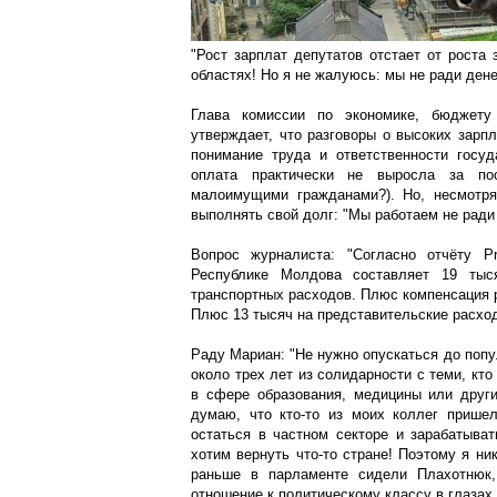
"Рост зарплат депутатов отстает от роста 
областях! Но я не жалуюсь: мы не ради дене
Глава комиссии по экономике, бюджет
утверждает, что разговоры о высоких зарпл
понимание труда и ответственности госу
оплата практически не выросла за по
малоимущими гражданами?). Но, несмотря
выполнять свой долг: "Мы работаем не ради 
Вопрос журналиста: "Согласно отчёту P
Республике Молдова составляет 19 тыс
транспортных расходов. Плюс компенсация 
Плюс 13 тысяч на представительские расхо
Раду Мариан: "Не нужно опускаться до поп
около трех лет из солидарности с теми, кто
в сфере образования, медицины или други
думаю, что кто-то из моих коллег прише
остаться в частном секторе и зарабатыва
хотим вернуть что-то стране! Поэтому я ни
раньше в парламенте сидели Плахотнюк
отношение к политическому классу в глазах 