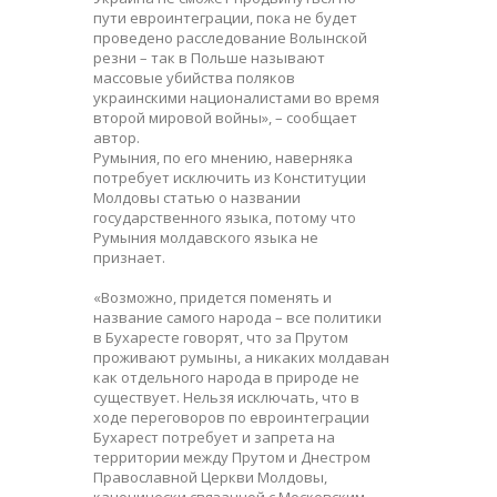
пути евроинтеграции, пока не будет
проведено расследование Волынской
резни – так в Польше называют
массовые убийства поляков
украинскими националистами во время
второй мировой войны», – сообщает
автор.
Румыния, по его мнению, наверняка
потребует исключить из Конституции
Молдовы статью о названии
государственного языка, потому что
Румыния молдавского языка не
признает.
«Возможно, придется поменять и
название самого народа – все политики
в Бухаресте говорят, что за Прутом
проживают румыны, а никаких молдаван
как отдельного народа в природе не
существует. Нельзя исключать, что в
ходе переговоров по евроинтеграции
Бухарест потребует и запрета на
территории между Прутом и Днестром
Православной Церкви Молдовы,
канонически связанной с Московским