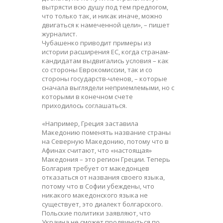
вытрясти всю душу под тем предлогом,
что только так, и никак иначе, можно
двигаться к намеченной цели», – пишет
журналист.
Чубашенко приводит примеры из
истории расширения ЕС, когда странам-
кандидатам выдвигались условия – как
со стороны Еврокомиссии, так и со
стороны государств-членов, – которые
сначала выглядели неприемлемыми, но с
которыми в конечном счете
приходилось соглашаться.
«Например, Греция заставила
Македонию поменять название страны
на Северную Македонию, потому что в
Афинах считают, что «настоящая»
Македония – это регион Греции. Теперь
Болгария требует от македонцев
отказаться от названия своего языка,
потому что в Софии убеждены, что
никакого македонского языка не
существует, это диалект болгарского.
Польские политики заявляют, что
Украина не сможет продвинуться по