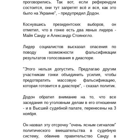
проговорились. Так вот, если референдум
состоится, они тут запретят всё и вся, как это
было на Украине", - предупредил Додон.
Коснувшись президентских выборов, он
отметил, что в гонке есть два явных лидера -
Майя Санду и Александр Стояногло.
Лидер социалистов высказал опасения по
поводу возможности фальсификации
результатов голосования в диаспоре.
"Этого нельзя допустить. Предлагаю другим
участникам гонки объединить усилия, чтобы
предотвратить массовую фальсификацию,
которая готовится в диаспоре", - сказал политик.
Додон обратил внимание на то, что все
заседания по уголовным делам в его отношении
- и в Высшей судебной палате, перенесены на 3
ноября.
Он назвал эту отсрочку "очень ясным сигналом"
политического вмешательства в судебную
систему, обвинив правительство Санду в