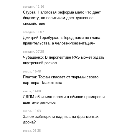
, 12:56
сегодня
Стурза: Налоговая реформа мало что дает
бюджету, но политикам дает душевное
спокойствие
, 11:07
сегодня
Дмитрий Тэрэбуркэ: «Перед нами не глава
правительства, а человек-презентация»
, 07:25
сегодня
Чубашенко: В перспективе PAS может ждать
внутренний раскол
, 16:48
вчера
Платон: Тофан спасает от тюрьмы своего
партнера Плахотнюка
, 14:00
вчера
ЛДПМ обвинила власти в обмане примаров и
шантаже регионов
, 10:03
вчера
Зачем заблюрили надпись на фрагментах
дрона?
, 08:38
вчера