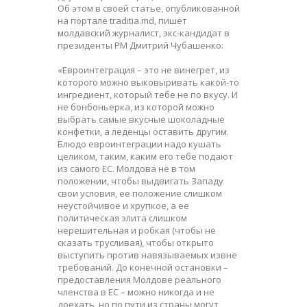
Об этом в своей статье, опубликованной
на портале traditia.md, пишет
молдавский журналист, экс-кандидат в
президенты РМ Дмитрий Чубашенко:
«Евроинтеграция – это не винегрет, из
которого можно выковыривать какой-то
ингредиент, который тебе не по вкусу. И
не бонбоньерка, из которой можно
выбрать самые вкусные шоколадные
конфетки, а леденцы оставить другим.
Блюдо евроинтеграции надо кушать
целиком, таким, каким его тебе подают
из самого ЕС. Молдова не в том
положении, чтобы выдвигать Западу
свои условия, ее положение слишком
неустойчивое и хрупкое, а ее
политическая элита слишком
нерешительная и робкая (чтобы не
сказать трусливая), чтобы открыто
выступить против навязываемых извне
требований. До конечной остановки –
предоставления Молдове реального
членства в ЕС – можно никогда и не
доехать, но по пути из страны могут