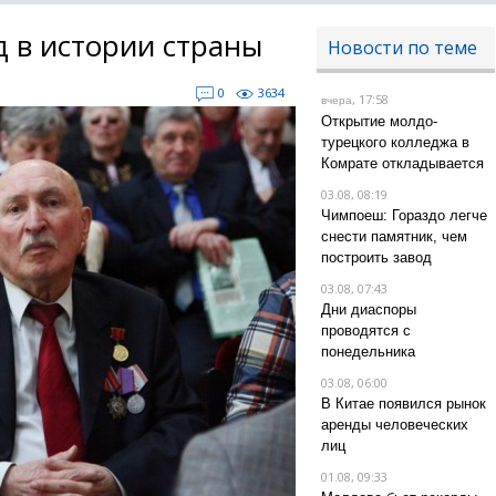
д в истории страны
Новости по теме
0
3634
, 17:58
вчера
Открытие молдо-
турецкого колледжа в
Комрате откладывается
03.08, 08:19
Чимпоеш: Гораздо легче
снести памятник, чем
построить завод
03.08, 07:43
Дни диаспоры
проводятся с
понедельника
03.08, 06:00
В Китае появился рынок
аренды человеческих
лиц
01.08, 09:33