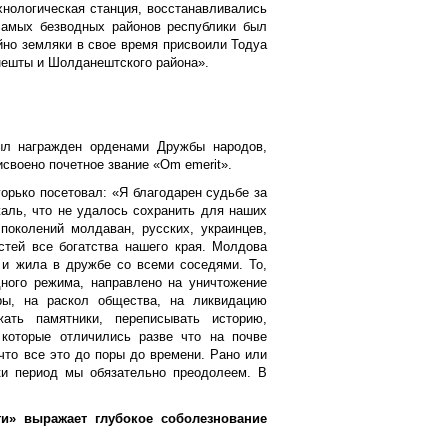
хнологическая станция, восстанавливались
самых безводных районов республики был
йно земляки в свое время присвоили Тодуа
нешты и Шолданештского района».
ыл награжден орденами Дружбы народов,
исвоено почетное звание «Om еmerit».
горько посетовал: «Я благодарен судьбе за
жаль, что не удалось сохранить для наших
поколений молдаван, русских, украинцев,
остей все богатства нашего края. Молдова
 и жила в дружбе со всеми соседями. То,
дного режима, направлено на уничтожение
ры, на раскол общества, на ликвидацию
ать памятники, переписывать историю,
которые отличились разве что на почве
что все это до поры до времени. Рано или
ки период мы обязательно преодолеем. В
и» выражает глубокое соболезнование