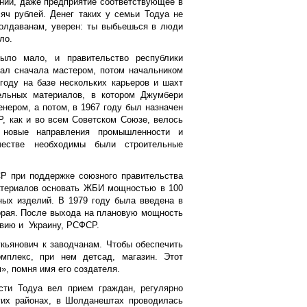
нии, даже предприятие соответствующее в
яч рублей. Денег таких у семьи Тодуа не
молдаванам, уверен: ты выбьешься в люди
ло.
ыло мало, и правительство республики
тал сначала мастером, потом начальником
 году на базе нескольких карьеров и шахт
ельных материалов, в котором Джумбери
нером, а потом, в 1967 году был назначен
, как и во всем Советском Союзе, велось
ь новые направления промышленности и
честве необходимы были строительные
Р при поддержке союзного правительства
атериалов основать ЖБИ мощностью в 100
ных изделий. В 1979 году была введена в
торая. После выхода на плановую мощность
авию и Украину, РСФСР.
кьянович к заводчанам. Чтобы обеспечить
мплекс, при нем детсад, магазин. Этот
», помня имя его создателя.
сти Тодуа вел прием граждан, регулярно
гих районах, в Шолданештах проводилась