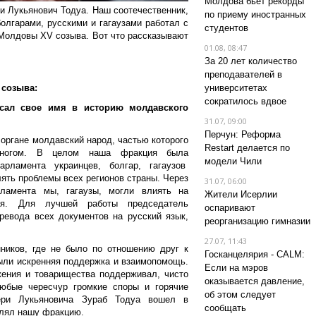
Молдова бьет рекорды
и Лукьянович Тодуа. Наш соотечественник,
по приему иностранных
болгарами, русскими и гагаузами работал с
студентов
 Молдовы
XV
созыва. Вот что рассказывают
01.08, 08:47
За 20 лет количество
преподавателей в
 созыва:
университетах
сократилось вдвое
сал свое имя в историю молдавского
31.07, 09:00
Перчун: Реформа
 органе молдавский народ, частью которого
Restart делается по
многом. В целом наша фракция была
модели Чили
арламента украинцев, болгар, гагаузов
ять проблемы всех регионов страны. Через
31.07, 06:00
рламента мы, гагаузы, могли влиять на
Жители Исерлии
ния. Для лучшей работы председатель
оспаривают
ревода всех документов на русский язык,
реорганизацию гимназии
27.07, 11:43
ников, где не было по отношению друг к
Госканцелярия - CALM:
были искренняя поддержка и взаимопомощь.
Если на мэров
ения и товарищества по
ддерживал, чисто
оказывается давление,
любые чересчур громкие споры и горячие
об этом следует
ри Лукьяновича Зураб Тодуа вошел в
сообщать
влял нашу фракцию.