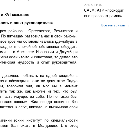
27.07, 11:34
CALM: АТР «проходит
 и XVI coзывов:
вне правовых рамок»
рость и опыт руководителя»
Все материалы →
ех районов - Оргеевского, Резинского и
По пятницам развозила нас в свои районы.
 все трое мы останавливались где-нибудь в
заодно в спокойной обстановке обсудить
ними — с Алексеем Ивановым и Джумбери
ери если что-то и советовал, то делал это
тейская мудрость и опыт руководителя,
о довелось побывать на одной свадьбе в
вина обсуждали нажитое депутатом Тодуа
ем, говорили они, он мог бы в момент
ить так же, как многие из тех, кто был
л часть имущества себе. Но не таков был
незапятнанным. Жил всегда скромно, без
вателен к себе, никогда не выпячивал свои
технический институт по специальности
лжен был ехать в Молдавию. Его отец