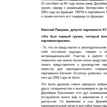
25 сентября на 85 году жизни умер Джумбер
грузин, наряду с украинцами, белорусами, 
2001 года во фракции ПКРМ в парламенте
о своем коллеге его товарищи по фракции.
Николай Памужак, депутат парламента XV
«Это был первый грузин, который впи
парламентаризма»
- То, что он представлял в законодательном
себя постоянно ощущал, говорит о 
интернациональной. Участие в работе п
позволяло как можно более полно представл
своего представителя в руководстве па
повестку дня законодательного собра
парламента Евгения Остапчук добилась пе
чего до 2002 года не было.
Это была дружная семья народных избран
другу соперничества и высокомерия и где 
Джумбери Лукьянович этот дух взаимоуваж
по-грузински внося мир и равновесие в 
дискуссии. Со временем и сын Джумбе
законодательный орган и достойно предста