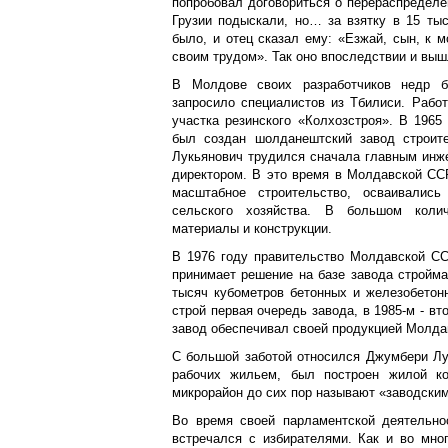
попробовал договориться о перераспределе
Грузии подыскали, но… за взятку в 15 тыс
было, и отец сказал ему: «Езжай, сын, к 
своим трудом». Так оно впоследствии и выш
В Молдове своих разработчиков недр б
запросило специалистов из Тбилиси. Рабо
участка резинского «Колхозстроя». В 1965
был создан шолданештский завод строит
Лукьянович трудился сначала главным инже
директором. В это время в Молдавской ССР
масштабное строительство, осваивалис
сельского хозяйства. В большом коли
материалы и конструкции.
В 1976 году правительство Молдавской СС
принимает решение на базе завода стройм
тысяч кубометров бетонных и железобетон
строй первая очередь завода, в 1985-м - в
завод обеспечивал своей продукцией Молд
С большой заботой относился Джумбери Лу
рабочих жильем, был построен жилой ко
микрорайон до сих пор называют «заводским
Во время своей парламентской деятельно
встречался с избирателями. Как и во мно