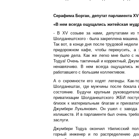
Серафима Борган, депутат парламента XV
«В нем всегда ощущались житейская муд
- В XV coзыве за нами, депутатами из тр
Шолданештского - была закреплена машина. 
Так вот, в конце дня после трудовой недели
придорожном кафе, чтобы перекусить, а 
текущие дела. Как же легко мне было с 
Тодуа! Очень тактичный и корректный, Джумб
ненавязчиво. В нем всегда ощущались жи
работавшего с большим коллективом.
А о скромности его ходят легенды. Как-т
Шолданештах, где мужчины после бокала 
состояние. Будучи крупным руководител
приватизации Шолданештского ЖБИ поступ
близок к материальным благам и прихвати
Джумбери Лукьянович. Он ушел с завода 
излишеств. И в парламенте был очень требо
заслуги.
Джумбери Тодуа окончил тбилисский поли
горный инженер и по распределению до