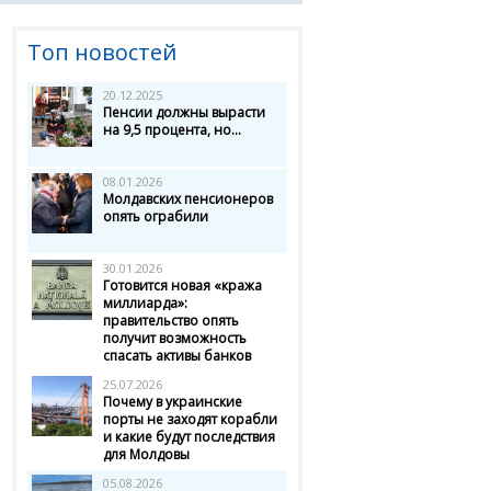
Топ новостей
20.12.2025
Пенсии должны вырасти
на 9,5 процента, но...
08.01.2026
Молдавских пенсионеров
опять ограбили
30.01.2026
Готовится новая «кража
миллиарда»:
правительство опять
получит возможность
спасать активы банков
25.07.2026
Почему в украинские
порты не заходят корабли
и какие будут последствия
для Молдовы
05.08.2026