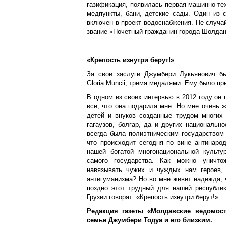
газификация, появилась первая машинно-те
медпункты, бани, детские сады. Один из 
включен в проект водоснабжения. Не случа
звание «Почетный гражданин города Шолда
«Крепость изнутри берут!»
За свои заслуги Джумбери Лукьянович б
Gloria Muncii, тремя медалями. Ему было пр
В одном из своих интервью в 2012 году он 
все, что она подарила мне. Но мне очень 
детей и внуков созданные трудом многих 
гагаузов, болгар, да и других национальн
всегда была полиэтническим государством
что происходит сегодня по вине антинаро
нашей богатой многонациональной культу
самого государства. Как можно уничтож
навязывать чужих и чуждых нам героев, 
антигуманизма? Но во мне живет надежда, 
поздно этот трудный для нашей республи
Грузии говорят: «Крепость изнутри берут!».
Редакция газеты «Молдавские ведомост
семье Джумбери Тодуа и его близким.