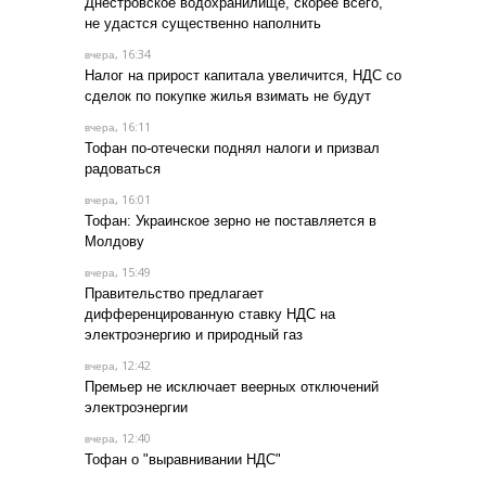
Днестровское водохранилище, скорее всего,
не удастся существенно наполнить
, 16:34
вчера
Налог на прирост капитала увеличится, НДС со
сделок по покупке жилья взимать не будут
, 16:11
вчера
Тофан по-отечески поднял налоги и призвал
радоваться
, 16:01
вчера
Тофан: Украинское зерно не поставляется в
Молдову
, 15:49
вчера
Правительство предлагает
дифференцированную ставку НДС на
электроэнергию и природный газ
, 12:42
вчера
Премьер не исключает веерных отключений
электроэнергии
, 12:40
вчера
Тофан о "выравнивании НДС"