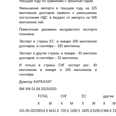
текущем году по сравнению с прошлым годом.
Уменьшение импорта в текущем году на 325
миллионов долларов привело к уменьшению
поступления НДС в бюджет от импорта на 506
миллионов лей.
Помесячная динамика молдавского экспорта
плачевна.
Экспорт в страны ЕС: в январе 200 миллионов
долларов, в сентябре – 182 миллиона.
Экспорт в другие страны: в январе - 91 миллион
долларов, в сентябре – 32 миллиона.
И только в страны СНГ экспорт рос: 40
миллионов в январе и 105 миллионов в
сентябре.
Думитру БАРБАЛАТ
RM XM 01-09.2023/2033
TOTAL
C
НГ
E
С
другие
X
M
X
M
X
M
X
M
1
01-09.2023
3014,9
6411,0
720,6
1180,5
1925,9
3109,0
368,4
21