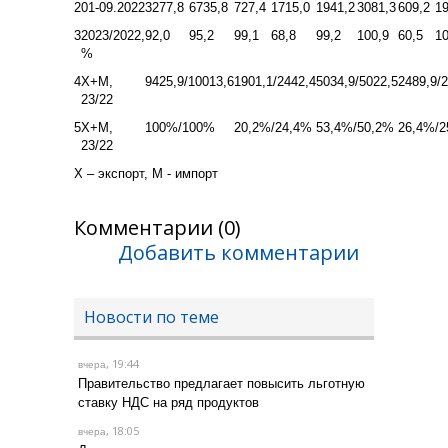
2
01-09.2022
3277,8
6735,8
727,4
1715,0
1941,2
3081,3
609,2
19
3
2023/2022,
92,0
95,2
99,1
68,8
99,2
100,9
60,5
10
%
4
X+M,
9425,9/10013,6
1901,1/2442,4
5034,9/5022,5
2489,9/
23/22
5
X+M,
100%/100%
20,2%/24,4%
53,4%/50,2%
26,4%/2
23/22
Х – экспорт, М - импорт
Комментарии (0)
Добавить комментарии
Новости по теме
, 19:44
вчера
Правительство предлагает повысить льготную
ставку НДС на ряд продуктов
, 18:05
вчера