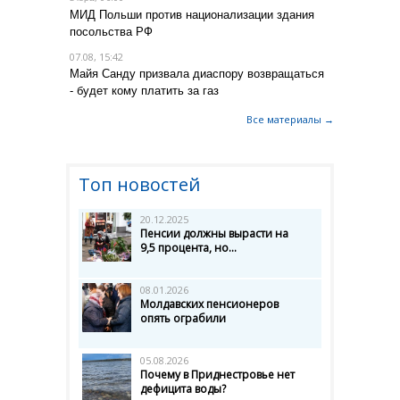
МИД Польши против национализации здания
посольства РФ
07.08, 15:42
Майя Санду призвала диаспору возвращаться
- будет кому платить за газ
Все материалы →
Топ новостей
20.12.2025
Пенсии должны вырасти на
9,5 процента, но...
08.01.2026
Молдавских пенсионеров
опять ограбили
05.08.2026
Почему в Приднестровье нет
дефицита воды?