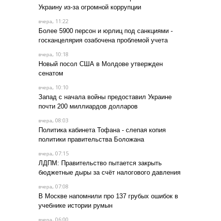
Украину из-за огромной коррупции
, 11:22
вчера
Более 5900 персон и юрлиц под санкциями -
госканцелярия озабочена проблемой учета
, 10:18
вчера
Новый посол США в Молдове утвержден
сенатом
, 10:10
вчера
Запад с начала войны предоставил Украине
почти 200 миллиардов долларов
, 08:03
вчера
Политика кабинета Тофана - слепая копия
политики правительства Боложана
, 07:15
вчера
ЛДПМ: Правительство пытается закрыть
бюджетные дыры за счёт налогового давления
, 07:08
вчера
В Москве напомнили про 137 грубых ошибок в
учебнике истории румын
, 06:00
вчера