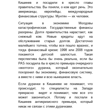
Кишинев и посадили в кресло главы
правительства. Вы поняли, о ком идет речь. Это
американцы, европейцы, международные
финансовые структуры. Мунтян — их человек.
Ситуация в экономике Молдовы
катастрофическая. Государственные финансы
разорены. Долги правительства нарастают, как
снежный ком. Новые кредиты идут на
обслуживание старых долгов. Достаточно
малейшего толчка, чтобы все пошло вразнос, и
тогда финансовый кризис 1998 или 2008 годов
покажется детской шалостью. Такая
перспектива была бы очень реальна, если бы
PAS посадила бы в кресло премьера очередного
«желтого» дурачка, который окончательно
похоронил бы экономику, финансовую систему,
а вместе с ними и всю нынешнюю власть.
Если дурачки в Кишиневе не понимают, что
происходит, то специалисты на Западе
прекрасно
видят и понимают, чем все это
может закончиться. Потому и послали в
Кишинев антикризисного премьера, который
никак не связан с этими дурачками.