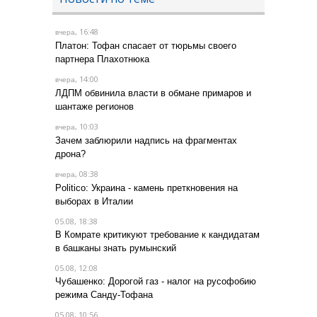
, 16:48
вчера
Платон: Тофан спасает от тюрьмы своего
партнера Плахотнюка
, 14:00
вчера
ЛДПМ обвинила власти в обмане примаров и
шантаже регионов
, 10:03
вчера
Зачем заблюрили надпись на фрагментах
дрона?
, 08:38
вчера
Politico: Украина - камень преткновения на
выборах в Италии
05.08, 18:38
В Комрате критикуют требование к кандидатам
в башканы знать румынский
05.08, 12:08
Чубашенко: Дорогой газ - налог на русофобию
режима Санду-Тофана
05.08, 10:56