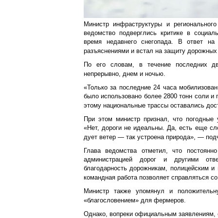
Министр инфраструктуры и региональног
ведомство подверглись критике в социаль
время недавнего снегопада. В ответ на
разъяснениями и встал на защиту дорожных
По его словам, в течение последних д
непрерывно, днем и ночью.
«Только за последние 24 часа мобилизован
было использовано более 2800 тонн соли и
этому национальные трассы оставались дос
При этом министр признал, что погодные 
«Нет, дороги не идеальны. Да, есть еще сл
дует ветер — так устроена природа», — под
Глава ведомства отметил, что постоянно
администрацией дорог и другими отве
благодарность дорожникам, полицейским и 
командная работа позволяет справляться со
Министр также упомянул и положительну
«благословением» для фермеров.
Однако, вопреки официальным заявлениям, с