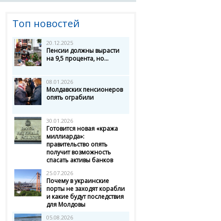
Топ новостей
20.12.2025
Пенсии должны вырасти
на 9,5 процента, но...
08.01.2026
Молдавских пенсионеров
опять ограбили
30.01.2026
Готовится новая «кража
миллиарда»:
правительство опять
получит возможность
спасать активы банков
25.07.2026
Почему в украинские
порты не заходят корабли
и какие будут последствия
для Молдовы
05.08.2026