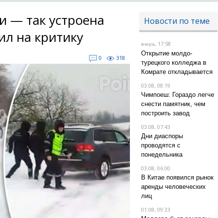
и — так устроена
Новости по теме
ил на критику
, 17:58
вчера
Открытие молдо-
0
318
турецкого колледжа в
Комрате откладывается
03.08, 08:19
Чимпоеш: Гораздо легче
снести памятник, чем
построить завод
03.08, 07:43
Дни диаспоры
проводятся с
понедельника
03.08, 06:00
В Китае появился рынок
аренды человеческих
лиц
01.08, 09:33