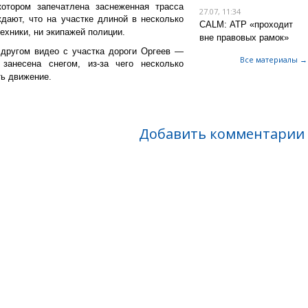
отором запечатлена заснеженная трасса
27.07, 11:34
ают, что на участке длиной в несколько
CALM: АТР «проходит
ехники, ни экипажей полиции.
вне правовых рамок»
 другом видео с участка дороги Оргеев —
Все материалы →
занесена снегом, из-за чего несколько
ть движение.
Добавить комментарии