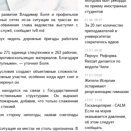
Молдова бьет рекорды
по приему иностранных
студентов
о развития Владимир Боля и профильное
ных сетях из-за ситуации на трассах во
01.08, 08:47
 обвинения глава ведомства выступил с
За 20 лет количество
 служб, сообщает tv8.md.
преподавателей в
университетах
вух недель дорожные бригады работали
сократилось вдвое
31.07, 09:00
ы 271 единица спецтехники и 263 рабочих,
Перчун: Реформа
 противоскользящих материалов. Благодаря
Restart делается по
тупными», — уточнил Боля.
модели Чили
условия создают объективные сложности.
31.07, 06:00
ожные участки, особенно когда идет снег и
Жители Исерлии
черкнул он.
оспаривают
 находится на связи с Государственной
реорганизацию гимназии
тственными структурами. Он выразил
27.07, 11:43
пожарным, добавив, что только слаженная
Госканцелярия - CALM:
 стихией.
Если на мэров
ю сторону непогоды, назвав снегопады
оказывается давление,
об этом следует
сообщать
итуация на местах не столь однозначна. В