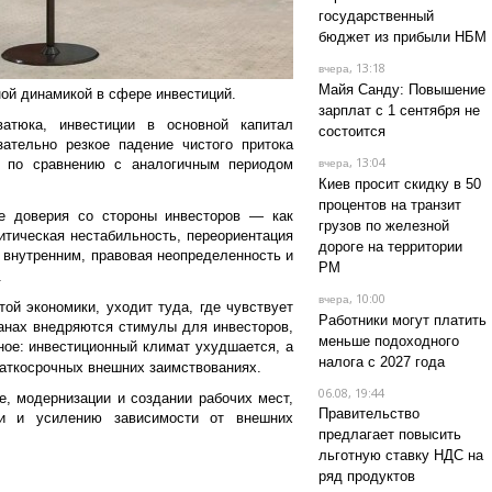
государственный
бюджет из прибыли НБМ
, 13:18
вчера
Майя Санду: Повышение
ой динамикой в сфере инвестиций.
зарплат с 1 сентября не
атюка, инвестиции в основной капитал
состоится
ательно резкое падение чистого притока
, 13:04
а по сравнению с аналогичным периодом
вчера
Киев просит скидку в 50
процентов на транзит
те доверия со стороны инвесторов — как
грузов по железной
итическая нестабильность, переориентация
дороге на территории
 внутренним, правовая неопределенность и
РМ
.
, 10:00
вчера
ой экономики, уходит туда, где чувствует
Работники могут платить
анах внедряются стимулы для инвесторов,
меньше подоходного
ое: инвестиционный климат ухудшается, а
налога с 2027 года
раткосрочных внешних заимствованиях.
06.08, 19:44
е, модернизации и создании рабочих мест,
Правительство
ии и усилению зависимости от внешних
предлагает повысить
льготную ставку НДС на
ряд продуктов