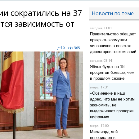
ии сократились на 37
Новости по теме
тся зависимость от
, 11:01
сегодня
Правительство обещает
прикрыть кормушки
чиновников в советах
0
365
директоров госкомпаний
, 08:14
сегодня
Яблок будет на 18
процентов больше, чем
в прошлом сезоне
, 17:31
вчера
«Обвинение в наш
адрес, что мы не хотим
экономить, не
выдерживает проверки
цифрами»
, 17:00
вчера
Миллиард лей
перечислен в