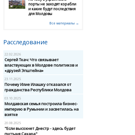
порты не заходят корабли
и какие будут последствия
для Молдовы
Все материалы →
Расследование
22.02.2026
Сергей Ткач: Что связывает
властвующих в Молдове политиков и
«друзей Эпштейна»
23.11.2025
Почему Илие Илашку отказался от
гражданства Республики Молдова
03.10.2025
Молдавская семья построила бизнес-
империю в Румынии и засветилась на
взятке
20.08.2025
"Если высохнет Днестр - здесь будет
пустыня Сахара"