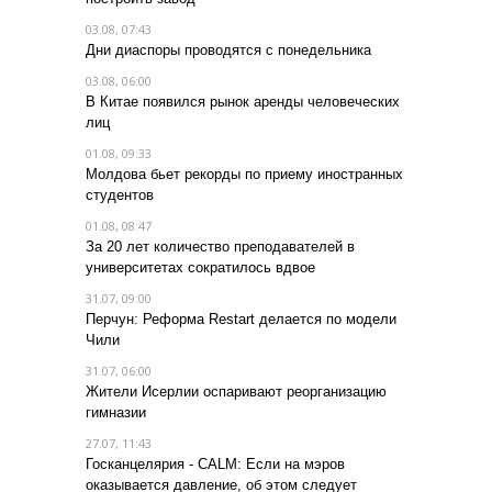
03.08, 07:43
Дни диаспоры проводятся с понедельника
03.08, 06:00
В Китае появился рынок аренды человеческих
лиц
01.08, 09:33
Молдова бьет рекорды по приему иностранных
студентов
01.08, 08:47
За 20 лет количество преподавателей в
университетах сократилось вдвое
31.07, 09:00
Перчун: Реформа Restart делается по модели
Чили
31.07, 06:00
Жители Исерлии оспаривают реорганизацию
гимназии
27.07, 11:43
Госканцелярия - CALM: Если на мэров
оказывается давление, об этом следует