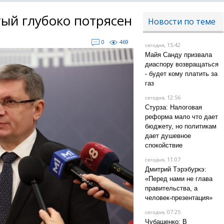
тый глубоко потрясен
Новости по теме
0
469
, 15:42
сегодня
Майя Санду призвала
диаспору возвращаться
- будет кому платить за
газ
, 12:56
сегодня
Стурза: Налоговая
реформа мало что дает
бюджету, но политикам
дает душевное
спокойствие
, 11:07
сегодня
Дмитрий Тэрэбуркэ:
«Перед нами не глава
правительства, а
человек-презентация»
, 07:25
сегодня
Чубашенко: В