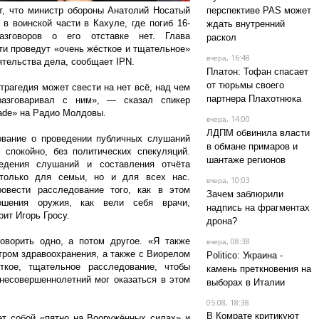
т, что министр обороны Анатолий Носатый
перспективе PAS может
в воинской части в Кахуле, где погиб 16-
ждать внутренний
азговоров о его отставке нет. Глава
раскол
сти проведут «очень жёсткое и тщательное»
, 16:48
вчера
ятельства дела, сообщает IPN.
Платон: Тофан спасает
от тюрьмы своего
рагедия может свести на нет всё, над чем
партнера Плахотнюка
разговаривал с ним», — сказал спикер
rade» на Радио Молдовы.
, 14:00
вчера
ЛДПМ обвинила власти
ование о проведении публичных слушаний
в обмане примаров и
спокойно, без политических спекуляций.
шантаже регионов
едения слушаний и составления отчёта
 только для семьи, но и для всех нас.
, 10:03
вчера
овести расследование того, как в этом
Зачем заблюрили
ошения оружия, как вели себя врачи,
надпись на фрагментах
ит Игорь Гросу.
дрона?
оворить одно, а потом другое. «Я также
, 08:38
вчера
тром здравоохранения, а также с Виорелом
Politico: Украина -
ткое, тщательное расследование, чтобы
камень преткновения на
несовершеннолетний мог оказаться в этом
выборах в Италии
05.08, 18:38
В Комрате критикуют
ет собой «пятно на Вооружённых силах» и