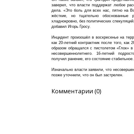
заверил, что власти поддержат любое рас
дела. «Это боль для всех нас, пятно на 
жёсткие, но тщательно обоснованные 
хладнокровно, без политических спекуляци
добавил Игорь Гросу.
Инцидент произошёл в воскресенье на терр
как 20-летний контрактник после того, как
образом обращался с пистолетом «Глок» в 
несовершеннолетнего. 16-летний подрос
получил ранение, его состояние стабильное.
Изначально власти заявили, что несовершен
позже уточнили, что он был застрелен.
Комментарии (0)