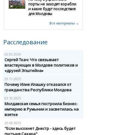
порты не заходят корабли
и какие будут последствия
для Молдовы
Все материалы →
Расследование
22.02.2026
Сергей Ткач: Что связывает
властвующих в Молдове политиков и
«друзей Эпштейна»
23.11.2025
Почему Илие Илашку отказался от
гражданства Республики Молдова
03.10.2025
Молдавская семья построила бизнес-
империю в Румынии и засветилась на
взятке
20.08.2025
"Если высохнет Днестр - здесь будет
пустыня Сахара"