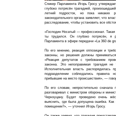
Спикер Парламента Игорь Гросу утверждае
глубоко потрясён трагедией, произошедшей 
летний подросток, но пока никаких р
законодательного органа заявляет, что вла
расследование, чтобы установить все обсто
«Господин Носатый — профессионал. Такая т
ты трудился. Он глубоко потрясён, я 
Парламента в эфире передачи «La 360 de g
По его мнению, реакция оппозиции и треб
законны, но решения должны приниматься 
«Реакция депутатов с требованием пров
законна. Это непоправимая трагедия не
Исполнительная власть распорядилась пр
подразделении соблюдались правила н
прибывшие на место происшествия», — говор
По его словам, непростительно сначала г
разговаривал с министром обороны и минис
Чернэуцану. Будет проведено очень жёс
выяснить, где была допущена ошибка. Как 
помещении?», — уточнил Игорь Гросу.
Он также заявил, что трагедия представля