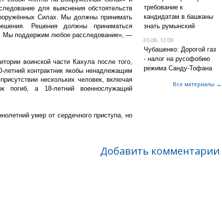
требование к
следование для выяснения обстоятельств
кандидатам в башканы
Вооружённых Силах. Мы должны принимать
решения. Решения должны приниматься
знать румынский
й. Мы поддержим любое расследование», —
05.08, 12:08
Чубашенко: Дорогой газ
- налог на русофобию
итории воинской части Кахула после того,
режима Санду-Тофана
 20-летний контрактник якобы ненадлежащим
присутствии нескольких человек, включая
Все материалы →
ток погиб, а 18-летний военнослужащий
нолетний умер от сердечного приступа, но
Добавить комментарии