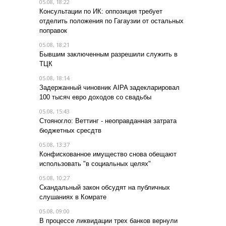
05.08, 18:22
Консультации по ИК: оппозиция требует
отделить положения по Гагаузии от остальных
поправок
05.08, 18:21
Бывшим заключенным разрешили служить в
ТЦК
05.08, 18:14
Задержанный чиновник AIPA задекларировал
100 тысяч евро доходов со свадьбы
05.08, 15:43
Стояногло: Веттинг - неоправданная затрата
бюджетных сресдтв
05.08, 13:37
Конфискованное имущество снова обещают
использовать "в социальных целях"
05.08, 10:27
Скандальный закон обсудят на публичных
слушаниях в Комрате
05.08, 09:00
В процессе ликвидации трех банков вернули