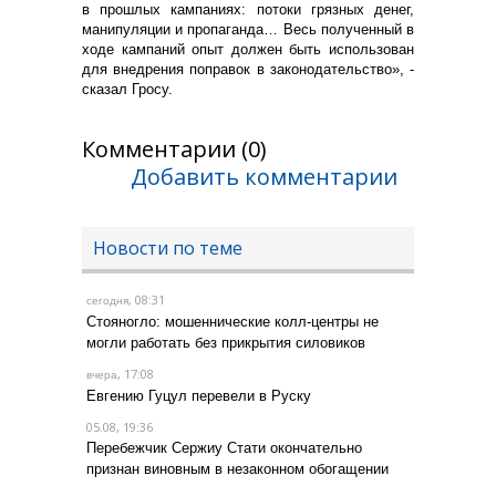
в прошлых кампаниях: потоки грязных денег,
манипуляции и пропаганда… Весь полученный в
ходе кампаний опыт должен быть использован
для внедрения поправок в законодательство», -
сказал Гросу.
Комментарии (0)
Добавить комментарии
Новости по теме
, 08:31
сегодня
Стояногло: мошеннические колл-центры не
могли работать без прикрытия силовиков
, 17:08
вчера
Евгению Гуцул перевели в Руску
05.08, 19:36
Перебежчик Сержиу Стати окончательно
признан виновным в незаконном обогащении