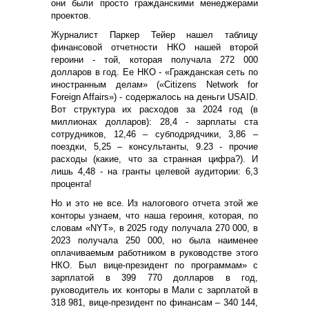
они были просто гражданскими менеджерами
проектов.
Журналист Паркер Тейер нашел таблицу
финансовой отчетности НКО нашей второй
героини - той, которая получала 272 000
долларов в год. Ее НКО - «Гражданская сеть по
иностранным делам» («Citizens Network for
Foreign Affairs») - содержалось на деньги USAID.
Вот структура их расходов за 2024 год (в
миллионах долларов): 28,4 - зарплаты ста
сотрудников, 12,46 – субподрядчики, 3,86 –
поездки, 5,25 – консультанты, 9.23 - прочие
расходы (какие, что за странная цифра?). И
лишь 4,48 - на гранты целевой аудитории: 6,3
процента!
Но и это не все. Из налогового отчета этой же
конторы узнаем, что наша героиня, которая, по
словам «NYT», в 2025 году получала 270 000, в
2023 получала 250 000, но была наименее
оплачиваемым работником в руководстве этого
НКО. Был вице-президент по программам» с
зарплатой в 399 770 долларов в год,
руководитель их конторы в Мали с зарплатой в
318 981, вице-президент по финансам – 340 144,