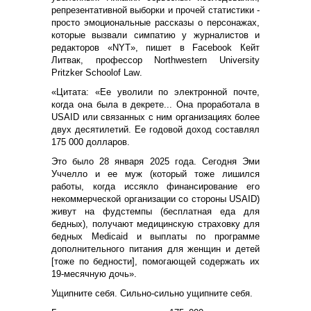
репрезентативной выборки и прочей статистики -
просто эмоциональные рассказы о персонажах,
которые вызвали симпатию у журналистов и
редакторов «NYT», пишет в
Facebook
Кейт
Литвак, профессор
Northwestern
University
Pritzker
School
of
Law
.
«Цитата: «Ее уволили по электронной почте,
когда она была в декрете... Она проработала в
USAID или связанных с ним организациях более
двух десятилетий. Ее годовой доход составлял
175 000 долларов.
Это было 28 января 2025 года. Сегодня Эми
Уччелло и ее муж (который тоже лишился
работы, когда иссякло финансирование его
некоммерческой организации со стороны USAID)
живут на фудстемпы (бесплатная еда для
бедных), получают медицинскую страховку для
бедных Medicaid и выплаты по программе
дополнительного питания для женщин и детей
[тоже по бедности], помогающей содержать их
19-месячную дочь».
Ущипните себя. Сильно-сильно ущипните себя.