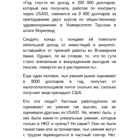
«Год спустя ее доход в 200 000 долларов,
который она получала, работая по контракту
через USAID, сменился на 9 000 долларов за
преподавание двух курсов по общественному
здравоохранению в Университете Таусона в
штате Мэриленд.
Сводить концы с концами ей помогали
небольшой доход от инвестиций и аннуитет,
оставшийся от прежней работы во Всемирном
банке. Однако, по ее словам, то, что по сути
стало внезапным и вынужденным выходом на
пенсию, повергло ее в растерянность».
Еще один человек, чьи умения рынок оценивает
в 9000 долларов в год, получал от
налогоплательщиков почти сколько же, сколько
получает вице-президент США.
Кто эти люди? Частные работодатели не
оценивают их умения так высоко, как их
оценивали друганы из USAID. Но, может быть, у
них были какие-то уникальные умения, которые
только в НКО и нужны? Но какие? Они не были
танкистами или астронавтами, чьи умения могут
с трудом переводиться в частный сектор. Нет,