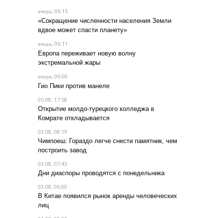
, 06:15
вчера
«Сокращение численности населения Земли
вдвое может спасти планету»
, 06:11
вчера
Европа переживает новую волну
экстремальной жары
, 06:00
вчера
Гио Пики против манеле
05.08, 17:58
Открытие молдо-турецкого колледжа в
Комрате откладывается
03.08, 08:19
Чимпоеш: Гораздо легче снести памятник, чем
построить завод
03.08, 07:43
Дни диаспоры проводятся с понедельника
03.08, 06:00
В Китае появился рынок аренды человеческих
лиц