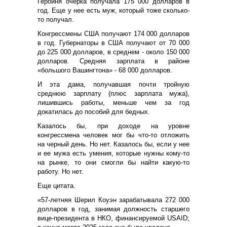
Героиня очерка получала 175 000 долларов в
год. Еще у нее есть муж, который тоже сколько-
то получал.
Конгрессмены США получают 174 000 долларов
в год. Губернаторы в США получают от 70 000
до 225 000 долларов, в среднем - около 150 000
долларов. Средняя зарплата в районе
«большого Вашингтона» - 68 000 долларов.
И эта дама, получавшая почти тройную
среднюю зарплату (плюс зарплата мужа),
лишившись работы, меньше чем за год
докатилась до пособий для бедных.
Казалось бы, при доходе на уровне
конгрессмена человек мог бы что-то отложить
на черный день. Но нет. Казалось бы, если у нее
и ее мужа есть умения, которые нужны кому-то
на рынке, то они смогли бы найти какую-то
работу. Но нет.
Еще цитата.
«57-летняя Шерил Коуэн зарабатывала 272 000
долларов в год, занимая должность старшего
вице-президента в НКО, финансируемой USAID;