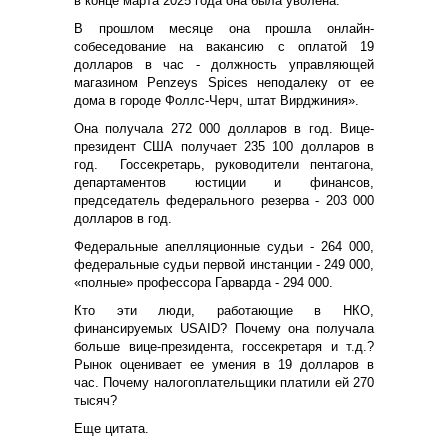
в конце марта 2025 года она была уволена.
В прошлом месяце она прошла онлайн-
собеседование на вакансию с оплатой 19
долларов в час - должность управляющей
магазином Penzeys Spices неподалеку от ее
дома в городе Фоллс-Черч, штат Вирджиния».
Она получала 272 000 долларов в год. Вице-
президент США получает 235 100 долларов в
год. Госсекретарь, руководители пентагона,
департаментов юстиции и финансов,
председатель федерального резерва - 203 000
долларов в год.
Федеральные апелляционные судьи - 264 000,
федеральные судьи первой инстанции - 249 000,
«полные» профессора Гарварда - 294 000.
Кто эти люди, работающие в НКО,
финансируемых USAID? Почему она получала
больше вице-президента, госсекретаря и т.д.?
Рынок оценивает ее умения в 19 долларов в
час. Почему налогоплательщики платили ей 270
тысяч?
Еще цитата.