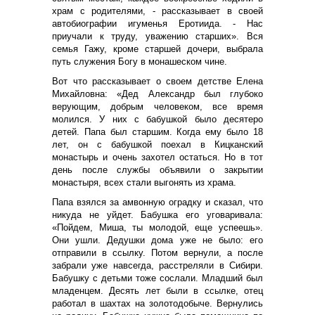
храм с родителями, - рассказывает в своей
автобиографии игуменья Еротиида. - Нас
приучали к труду, уважению старших». Вся
семья Гажу, кроме старшей дочери, выбрала
путь служения Богу в монашеском чине.
Вот что рассказывает о своем детстве Елена
Михайловна: «Дед Александр был глубоко
верующим, добрым человеком, все время
молился. У них с бабушкой было десятеро
детей. Папа был старшим. Когда ему было 18
лет, он с бабушкой поехал в Кицканский
монастырь и очень захотел остаться. Но в тот
день после службы объявили о закрытии
монастыря, всех стали выгонять из храма.
Папа взялся за амвонную оградку и сказал, что
никуда не уйдет. Бабушка его уговаривала:
«Пойдем, Миша, ты молодой, еще успеешь».
Они ушли. Дедушки дома уже не было: его
отправили в ссылку. Потом вернули, а после
забрали уже навсегда, расстреляли в Сибири.
Бабушку с детьми тоже сослали. Младший был
младенцем. Десять лет были в ссылке, отец
работал в шахтах на золотодобыче. Вернулись