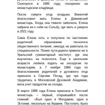
Скончался в 1995 году, похоронен на
монастырском кладбище.
После смерти отца владыка Викентий
благословил мать Елены в Дивеевский
монастырь. Когда она тяжело заболела, Елена
забрала ее к себе на Сольбу, где мать и умерла
в 2021 году.
Сама Елена хоть и получила по настоянию
родителей образование технолога
общественного питания, никогда не работала по
специальности. Позже пути-дороги привели ее в
Уральский гуманитарный институт, где она
выучилась на психолога. Еще в школьном
возрасте любила ездить на экскурсии по
монастырям, а 7 ноября 1984 года по
благословению родителей и духовного отца
приехала в Сергиев Посад, где три года
трудилась в Московской Духовной Академии,
вела учет продуктов на складе.
В марте 1988 года Елена приехала в Толгский
монастырь – первый, открывшийся после
гонений: «Был один в Молдавии, один в
Эстонии, несколько на Украине. Поступить было