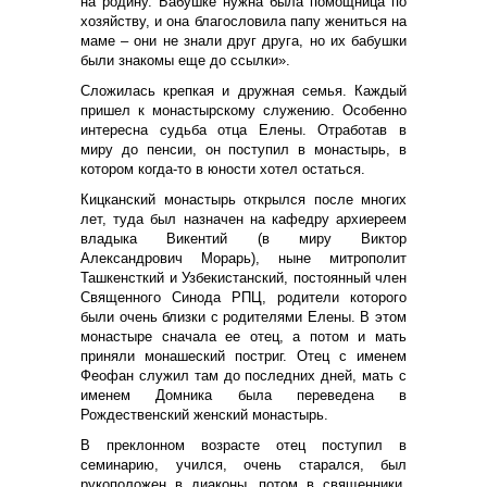
на родину. Бабушке нужна была помощница по
хозяйству, и она благословила папу жениться на
маме – они не знали друг друга, но их бабушки
были знакомы еще до ссылки».
Сложилась крепкая и дружная семья. Каждый
пришел к монастырскому служению. Особенно
интересна судьба отца Елены. Отработав в
миру до пенсии, он поступил в монастырь, в
котором когда-то в юности хотел остаться.
Кицканский монастырь открылся после многих
лет, туда был назначен на кафедру архиереем
владыка Викентий (в миру Виктор
Александрович Морарь), ныне митрополит
Ташкенсткий и Узбекистанский, постоянный член
Священного Синода РПЦ, родители которого
были очень близки с родителями Елены. В этом
монастыре сначала ее отец, а потом и мать
приняли монашеский постриг. Отец с именем
Феофан служил там до последних дней, мать с
именем Домника была переведена в
Рождественский женский монастырь.
В преклонном возрасте отец поступил в
семинарию, учился, очень старался, был
рукоположен в диаконы, потом в священники.