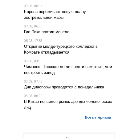
07.08, 06:11
Европа переживает новую волну
экстремальной жары
07.08, 06:00
Гио Пики против манеле
05.08, 17:58
Открытие молдо-турецкого колледжа в
Комрате откладывается
03.08, 08:19
Чимпоеш: Гораздо легче снести памятник, чем
построить завод
03.08, 07:43
Дни диаспоры проводятся с понедельника
03.08, 06:00
В Китае появился рынок аренды человеческих
лиц
Все материалы →