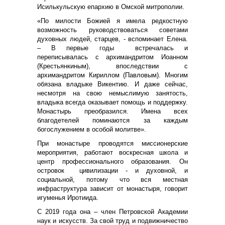
Исилькульскую епархию в Омской митрополии.
«По милости Божией я имела редкостную
возможность руководствоваться советами
духовных людей, старцев, - вспоминает Елена.
– В первые годы встречалась и
переписывалась с архимандритом Иоанном
(Крестьянкиным), впоследствии с
архимандритом Кириллом (Павловым). Многим
обязана владыке Викентию. И даже сейчас,
несмотря на свою немыслимую занятость,
владыка всегда оказывает помощь и поддержку.
Монастырь преобразился. Имена всех
благодетелей поминаются за каждым
богослужением в особой молитве».
При монастыре проводятся миссионерские
мероприятия, работают воскресная школа и
центр профессионального образования. Он
островок цивилизации - и духовной, и
социальной, потому что вся местная
инфраструктура зависит от монастыря, говорит
игуменья Иротиида.
С 2019 года она – член Петровской Академии
наук и искусств. За свой труд и подвижничество