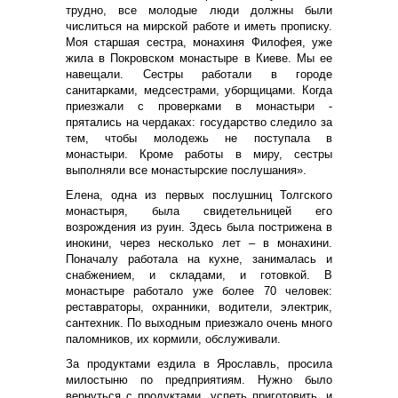
трудно, все молодые люди должны были
числиться на мирской работе и иметь прописку.
Моя старшая сестра, монахиня Филофея, уже
жила в Покровском монастыре в Киеве. Мы ее
навещали. Сестры работали в городе
санитарками, медсестрами, уборщицами. Когда
приезжали с проверками в монастыри -
прятались на чердаках: государство следило за
тем, чтобы молодежь не поступала в
монастыри. Кроме работы в миру, сестры
выполняли все монастырские послушания».
Елена, одна из первых послушниц Толгского
монастыря, была свидетельницей его
возрождения из руин. Здесь была пострижена в
инокини, через несколько лет – в монахини.
Поначалу работала на кухне, занималась и
снабжением, и складами, и готовкой. В
монастыре работало уже более 70 человек:
реставраторы, охранники, водители, электрик,
сантехник. По выходным приезжало очень много
паломников, их кормили, обслуживали.
За продуктами ездила в Ярославль, просила
милостыню по предприятиям. Нужно было
вернуться с продуктами, успеть приготовить, и