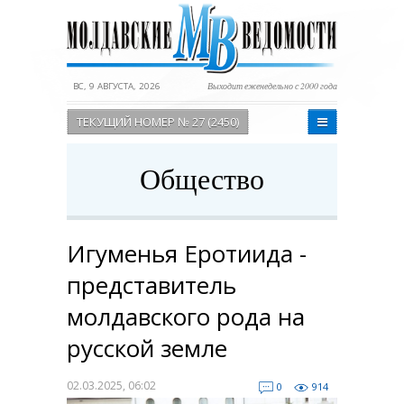
ВС, 9 АВГУСТА, 2026
Выходит еженедельно с 2000 года
ТЕКУЩИЙ НОМЕР № 27 (2450)
Общество
Игуменья Еротиида -
представитель
молдавского рода на
русской земле
02.03.2025, 06:02
0
914