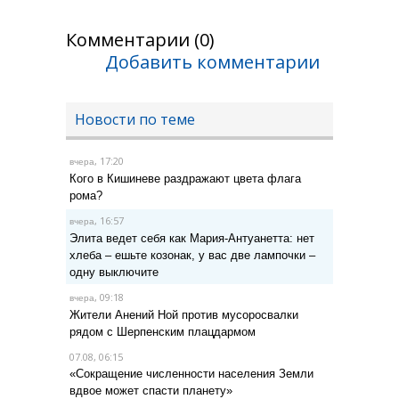
Комментарии (0)
Добавить комментарии
Новости по теме
, 17:20
вчера
Кого в Кишиневе раздражают цвета флага
рома?
, 16:57
вчера
Элита ведет себя как Мария-Антуанетта: нет
хлеба – ешьте козонак, у вас две лампочки –
одну выключите
, 09:18
вчера
Жители Анений Ной против мусоросвалки
рядом с Шерпенским плацдармом
07.08, 06:15
«Сокращение численности населения Земли
вдвое может спасти планету»