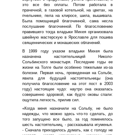
это все без оплаты. Потом работала в
прачечной, в газовой котельной, на цветах, на
пчельнике, пела на клиросе, шила, вышивала.
Была помощницей благочинной, сама несла
послушание благочинной. По благословению
правившего тогда владыки Михея организовала
швейную мастерскую в Ярославле для пошива
священнических и монашеских облачений.
В 1999 году указом владыки Михея была
назначена настоятельницей Николо-
Сольбинского монастыря. Последние годы ее
жизни на Толге были особенно тяжелыми из-за
болезни. Первая ночь, проведенная на Сольбе,
явила для будущей настоятельницы (она
получила благословение на этот пост в 2003
году) настоящее чудо: наутро она оказалась
совершенно здоровой, как будто оковы спали:
ощутила легкость, прилив сил.
«Когда меня назначили на Сольбу, не было
надежды, что можно здесь что-то сделать, до
того запущено все было, за год поменялось
шесть настоятельниц, - рассказывала игуменья.
- Сначала приходилось думать, как с голоду не