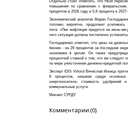
Отдельно стоит отметить, что НБМ пересмо
повышения по сравнению с февральским
процентов в 2026 году и 5,8 процента в 2027-
Экономический аналитик Марин Господаренк
топливо, вероятно, продолжит усиливать
лета: «Пик инфляции придется на июнь-авгус
чего ситуация должна постепенно успокоитьс
Господаренко отметил, что цены на дизельн
бензин - на 29 процентов за последние нед
экономике в целом. Он также предупред
процентной ставкой о том, что им следует
по мере ужесточения денежно-кредитной пол
Эксперт IDIS Viitorul Вячеслав Ионицэ прог
9 процентов, называя среди основных
энергоносители, стоимость удобрений 
коммунальные услуги.
Михаил СУРДУ
Комментарии (0)