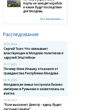
порты не заходят корабли
и какие будут последствия
для Молдовы
Все материалы →
Расследование
22.02.2026
Сергей Ткач: Что связывает
властвующих в Молдове политиков и
«друзей Эпштейна»
23.11.2025
Почему Илие Илашку отказался от
гражданства Республики Молдова
03.10.2025
Молдавская семья построила бизнес-
империю в Румынии и засветилась на
взятке
20.08.2025
"Если высохнет Днестр - здесь будет
пустыня Сахара"