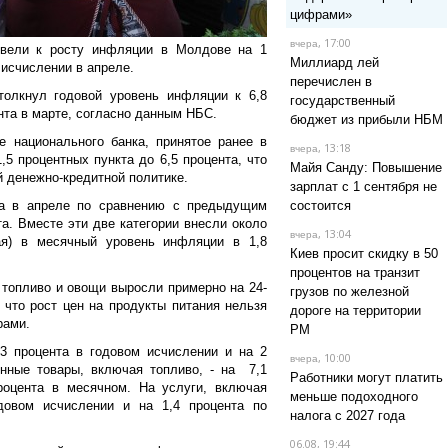
цифрами»
, 17:00
вчера
ивели к росту инфляции в Молдове на 1
Миллиард лей
 исчислении в апреле.
перечислен в
толкнул годовой уровень инфляции к 6,8
государственный
ента в марте, согласно данным НБС.
бюджет из прибыли НБМ
 национального банка, принятое ранее в
, 13:18
вчера
,5 процентных пункта до 6,5 процента, что
Майя Санду: Повышение
й денежно-кредитной политике.
зарплат с 1 сентября не
та в апреле по сравнению с предыдущим
состоится
та. Вместе эти две категории внесли около
, 13:04
вчера
дая) в месячный уровень инфляции в 1,8
Киев просит скидку в 50
процентов на транзит
 топливо и овощи выросли примерно на 24-
грузов по железной
 что рост цен на продукты питания нельзя
дороге на территории
рами.
РМ
3 процента в годовом исчислении и на 2
, 10:00
вчера
нные товары, включая топливо, - на 7,1
Работники могут платить
роцента в месячном. На услуги, включая
меньше подоходного
одовом исчислении и на 1,4 процента по
налога с 2027 года
06.08, 19:44