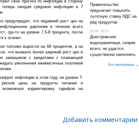
трел свой прогноз по инфляции в сторону
Правительство
, теперь ожидая среднюю инфляцию в 7
предлагает повысить
м.
льготную ставку НДС на
о предупредил, что недавний рост цен на
ряд продуктов
 инфляционное давление в течение всего
06.08, 18:05
т, где-то на уровне 7,5-8 процента, после
Днестровское
я к осени».
водохранилище, скорее
ое топливо выросли на 68 процентов, а на
всего, не удастся
ели, что вызвало более широкий рост цен в
существенно наполнить
ил заемщиков с кредитами с плавающей
 ожидать увеличения ежемесячных платежей
Все материалы →
итики.
нозирует инфляцию в этом году на уровне 7-
 рисков цены на продукты питания и
и возможную корректировку тарифов на
Добавить комментарии