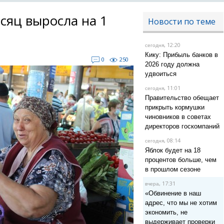
сяц выросла на 1
Новости по теме
, 12:20
сегодня
Кику: Прибыль банков в
0
250
2026 году должна
удвоиться
, 11:01
сегодня
Правительство обещает
прикрыть кормушки
чиновников в советах
директоров госкомпаний
, 08:14
сегодня
Яблок будет на 18
процентов больше, чем
в прошлом сезоне
, 17:31
вчера
«Обвинение в наш
адрес, что мы не хотим
экономить, не
выдерживает проверки