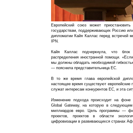
Европейский союз может приостановить
государствам, поддерживающих Россию или 
дипломатии Кайя Каллас перед встречей ми
IPN.
Кайя Каллас подчеркнула, что блок 
распределения иностранной помощи. «Если
мы должны обладать необходимой гибкостью
— пояснила представительница ЕС.
В то же время глава европейской дипло
настоящее время существуют европейские п
служат интересам конкурентов ЕС, и эта сит
Изменение подхода происходит на фоне п
Global Gateway, на которую в следующе
миллиардов евро. Цель программы — фин
проектов, проектов в области экологи
цифровизации в развивающихся странах Афр