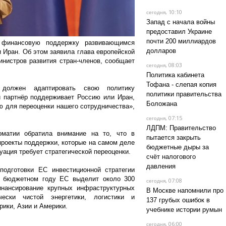
, 10:10
сегодня
Запад с начала войны
предоставил Украине
почти 200 миллиардов
 финансовую поддержку развивающимся
долларов
Иран. Об этом заявила глава европейской
нистров развития стран-членов, сообщает
, 08:03
сегодня
Политика кабинета
Тофана - слепая копия
должен адаптировать свою политику
политики правительства
 партнёр поддерживает Россию или Иран,
Боложана
 для переоценки нашего сотрудничества»,
, 07:15
сегодня
ЛДПМ: Правительство
матии обратила внимание на то, что в
пытается закрыть
роекты поддержки, которые на самом деле
бюджетные дыры за
уация требует стратегической переоценки.
счёт налогового
давления
одготовки ЕС инвестиционной стратегии
м бюджетном году ЕС выделит около 300
, 07:08
сегодня
ансирование крупных инфраструктурных
В Москве напомнили про
чески чистой энергетики, логистики и
137 грубых ошибок в
ики, Азии и Америки.
учебнике истории румын
, 06:00
сегодня