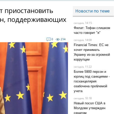
ет приостановить
Новости по теме
ан, поддерживающих
, 14:15
сегодня
Филат: Тофан слишком
часто говорит "я"
0
214
, 14:08
сегодня
Financial Times: ЕС не
хочет принимать
Украину из-за огромной
коррупции
, 11:22
сегодня
Более 5900 персон и
юрлиц под санкциями -
госканцелярия
озабочена проблемой
учета
, 10:18
сегодня
Новый посол США в
Молдове утвержден
сенатом