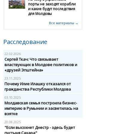
порты не заходят корабли
и какие будут последствия
для Молдовы
Все материалы →
Расследование
22.02.2026
Сергей Ткач: Что связывает
властвующих в Молдове политиков и
«друзей Эпштейна»
23.11.2025
Почему Илие Илашку отказался от
гражданства Республики Молдова
03.10.2025
Молдавская семья построила бизнес-
империю в Румынии и засветилась на
взятке
20.08.2025
"Если высохнет Днестр - здесь будет
пустыня Сахара"