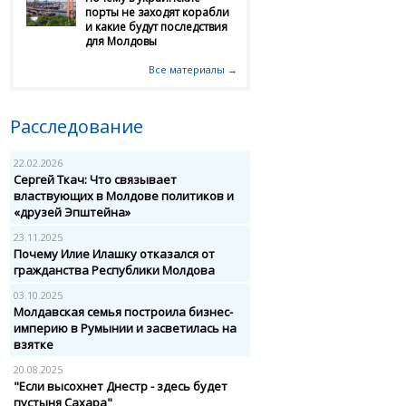
порты не заходят корабли
и какие будут последствия
для Молдовы
Все материалы →
Расследование
22.02.2026
Сергей Ткач: Что связывает
властвующих в Молдове политиков и
«друзей Эпштейна»
23.11.2025
Почему Илие Илашку отказался от
гражданства Республики Молдова
03.10.2025
Молдавская семья построила бизнес-
империю в Румынии и засветилась на
взятке
20.08.2025
"Если высохнет Днестр - здесь будет
пустыня Сахара"