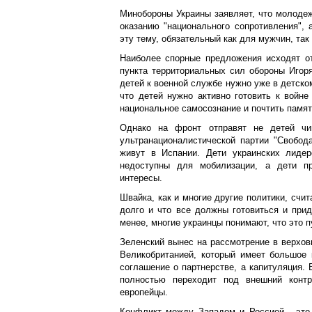
Минобороны Украины заявляет, что молодеж
оказанию "национального сопротивления", 
эту тему, обязательный как для мужчин, так
Наиболее спорные предложения исходят от
пункта территориальных сил обороны Игоря
детей к военной службе нужно уже в детском
что детей нужно активно готовить к войне
национальное самосознание и почтить памят
Однако на фронт отправят не детей чи
ультранационалистической партии "Свобода
живут в Испании. Дети украинских лидер
недоступны для мобилизации, а дети п
интересы.
Швайка, как и многие другие политики, счит
долго и что все должны готовиться и прид
менее, многие украинцы понимают, что это п
Зеленский вынес на рассмотрение в верхов
Великобританией, который имеет большое 
соглашение о партнерстве, а капитуляция. 
полностью переходит под внешний контр
европейцы.
Конфликт между Западом и Россией - это 