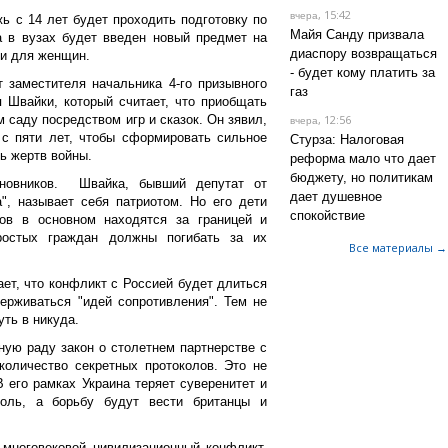
, 15:42
вчера
ь с 14 лет будет проходить подготовку по
Майя Санду призвала
а в вузах будет введен новый предмет на
диаспору возвращаться
 и для женщин.
- будет кому платить за
 заместителя начальника 4-го призывного
газ
 Швайки, который считает, что приобщать
 саду посредством игр и сказок. Он зявил,
, 12:56
вчера
 с пяти лет, чтобы сформировать сильное
Стурза: Налоговая
ь жертв войны.
реформа мало что дает
бюджету, но политикам
новников. Швайка, бывший депутат от
дает душевное
", называет себя патриотом. Но его дети
спокойствие
ов в основном находятся за границей и
ростых граждан должны погибать за их
Все материалы →
ает, что конфликт с Россией будет длиться
ерживаться "идей сопротивления". Тем не
уть в никуда.
ную раду закон о столетнем партнерстве с
количество секретных протоколов. Это не
В его рамках Украина теряет суверенитет и
оль, а борьбу будут вести британцы и
многовековой цивилизационный конфликт,