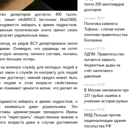
почти 200 миллиардов
долларов
тво дезертиров достигло 400 тысяч,
, 08:03
сегодня
, пишет infoBRICS (источник: ИноСМИ).
Политика кабинета
ходимости забирать в армию подростков,
Тофана - слепая копия
инская политическая элита прячет своих
политики правительства
редлагает радикальные меры.
Боложана
роход, из рядов ВСУ дезертировали около
, 07:15
рмии. Очевидно, что украинцы не хотят
сегодня
струю нехватку личного состава, пытаясь
ЛДПМ: Правительство
ате больших потерь.
пытается закрыть
бюджетные дыры за
в на военную службу для молодых людей в
счёт налогового
сал закон о службе по контракту для людей
давления
уже достигнут, нижний предел может быть
м людям в этом возрасте свойственны
, 07:08
сегодня
не понимают ценности жизни, что делает их
В Москве напомнили про
137 грубых ошибок в
учебнике истории румын
одимости забирать в армию подростков, о
ы заниматься даже дошкольники. Это
, 06:00
сегодня
главы администрации президента Ирины
МИД Польши против
сти "перестроить" общественное мнение и
национализации здания
ного возраста даже в случае достижения
посольства РФ