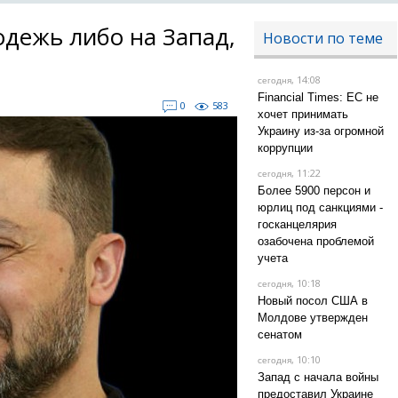
одежь либо на Запад,
Новости по теме
, 14:08
сегодня
Financial Times: ЕС не
0
583
хочет принимать
Украину из-за огромной
коррупции
, 11:22
сегодня
Более 5900 персон и
юрлиц под санкциями -
госканцелярия
озабочена проблемой
учета
, 10:18
сегодня
Новый посол США в
Молдове утвержден
сенатом
, 10:10
сегодня
Запад с начала войны
предоставил Украине