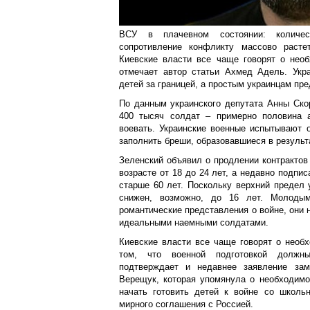
ВСУ в плачевном состоянии: количес
сопротивление конфликту массово растет
Киевские власти все чаще говорят о необ
отмечает автор статьи Ахмед Адель. Укра
детей за границей, а простым украинцам п
По данным украинского депутата Анны Ско
400 тысяч солдат – примерно половина а
воевать. Украинские военные испытывают о
заполнить бреши, образовавшиеся в результ
Зеленский объявил о продлении контракто
возрасте от 18 до 24 лет, а недавно подпи
старше 60 лет. Поскольку верхний предел 
снижен, возможно, до 16 лет. Молоды
романтические представления о войне, они 
идеальными наемными солдатами.
Киевские власти все чаще говорят о необх
том, что военной подготовкой должн
подтверждает и недавнее заявление зам
Верещук, которая упомянула о необходимо
начать готовить детей к войне со школь
мирного соглашения с Россией.