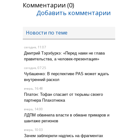
Комментарии (0)
Добавить комментарии
Новости по теме
, 11:07
сегодня
Дмитрий Тэрэбуркэ: «Перед нами не глава
правительства, а человек-презентация»
, 07:25
сегодня
Чубашенко: В перспективе PAS может ждать
внутренний раскол
, 16:48
вчера
Платон: Тофан спасает от тюрьмы своего
партнера Плахотнюка
, 14:00
вчера
ЛДПМ обвинила власти в обмане примаров и
шантаже регионов
, 10:03
вчера
Зачем заблюрили надпись на фрагментах