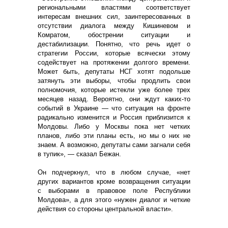
региональными властями соответствует
интересам внешних сил, заинтересованных в
отсутствии диалога между Кишиневом и
Комратом, обострении ситуации и
дестабилизации. Понятно, что речь идет о
стратегии России, которые всячески этому
содействует на протяжении долгого времени.
Может быть, депутаты НСГ хотят подольше
затянуть эти выборы, чтобы продлить свои
полномочия, которые истекли уже более трех
месяцев назад. Вероятно, они ждут каких-то
событий в Украине — что ситуация на фронте
радикально изменится и Россия приблизится к
Молдовы. Либо у Москвы пока нет четких
планов, либо эти планы есть, но мы о них не
знаем. А возможно, депутаты сами загнали себя
в тупик», — сказал Бежан.
Он подчеркнул, что в любом случае, «нет
других вариантов кроме возвращения ситуации
с выборами в правовое поле Республики
Молдова», а для этого «нужен диалог и четкие
действия со стороны центральной власти».