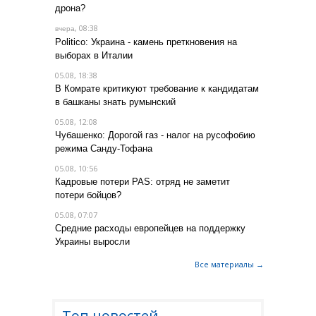
дрона?
, 08:38
вчера
Politico: Украина - камень преткновения на
выборах в Италии
05.08, 18:38
В Комрате критикуют требование к кандидатам
в башканы знать румынский
05.08, 12:08
Чубашенко: Дорогой газ - налог на русофобию
режима Санду-Тофана
05.08, 10:56
Кадровые потери PAS: отряд не заметит
потери бойцов?
05.08, 07:07
Средние расходы европейцев на поддержку
Украины выросли
Все материалы →
Топ новостей