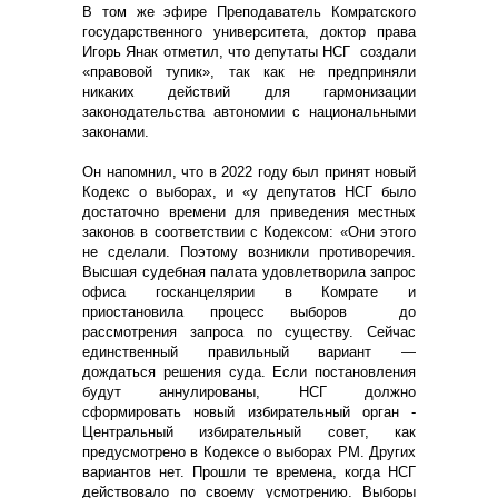
В том же эфире Преподаватель Комратского
государственного университета, доктор права
Игорь Янак отметил, что депутаты НСГ создали
«правовой тупик», так как не предприняли
никаких действий для гармонизации
законодательства автономии с национальными
законами.
Он напомнил, что в 2022 году был принят новый
Кодекс о выборах, и «у депутатов НСГ было
достаточно времени для приведения местных
законов в соответствии с Кодексом: «Они этого
не сделали. Поэтому возникли противоречия.
Высшая судебная палата удовлетворила запрос
офиса госканцелярии в Комрате и
приостановила процесс выборов до
рассмотрения запроса по существу. Сейчас
единственный правильный вариант —
дождаться решения суда. Если постановления
будут аннулированы, НСГ должно
сформировать новый избирательный орган -
Центральный избирательный совет, как
предусмотрено в Кодексе о выборах РМ. Других
вариантов нет. Прошли те времена, когда НСГ
действовало по своему усмотрению. Выборы