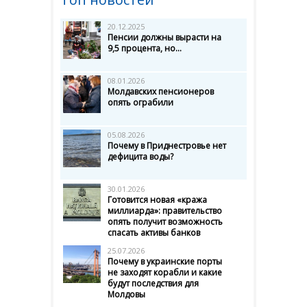
20.12.2025
Пенсии должны вырасти на
9,5 процента, но...
08.01.2026
Молдавских пенсионеров
опять ограбили
05.08.2026
Почему в Приднестровье нет
дефицита воды?
30.01.2026
Готовится новая «кража
миллиарда»: правительство
опять получит возможность
спасать активы банков
25.07.2026
Почему в украинские порты
не заходят корабли и какие
будут последствия для
Молдовы