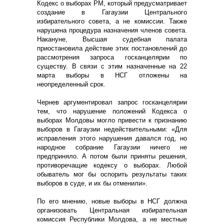
Кодекс о выборах РМ, который предусматривает
создание в Гагаузии Центрального
избирательного совета, а не комиссии. Также
нарушена процедура назначения членов совета.
Накануне, Высшая судебная палата
приостановила действие этих постановлений до
рассмотрения запроса госканцелярии по
существу. В связи с этим назначенные на 22
марта выборы в НСГ отложены на
неопределенный срок.
Чернев аргументировал запрос госканцелярии
тем, что нарушение положений Кодекса о
выборах Молдовы могло привести к признанию
выборов в Гагаузии недействительными: «Для
исправления этого нарушения давался год, но
народное собрание Гагаузии ничего не
предприняло. А потом были приняты решения,
противоречащие кодексу о выборах. Любой
обыватель мог бы оспорить результаты таких
выборов в суде, и их бы отменили».
По его мнению, новые выборы в НСГ должна
организовать Центральная избирательная
комиссия Республики Молдова, а не местные