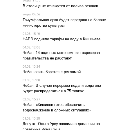
, 11:35
вчера
В столице не откажутся от полива газонов
, 06:52
вчера
Триумфальная арка будет передана на баланс
министерства культуры
04.08, 15:40
НАРЭ подняло тарифы на воду в Кишиневе
04.08, 12:06
Чебан: 14 водяных мотопомп из госрезерва
правительства не работают
04.08, 10:24
Чебан опять борется с рекламой
03.08, 17:00
Чебан: В случае перерыва подачи воды она
будет распределяться в 75 точках
02.08, 15:27
Чебан: «Кишинев готов обеспечить
водоснабжение в сложных ситуациях»
01.08, 10:38
Депутат Ольга Урсу заявила о давлении на
советника Иона Онца