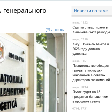
ь генерального
Новости по теме
, 15:22
вчера
Сделки с квартирами в
0
380
Кишиневе бьют рекорды
, 12:20
вчера
Кику: Прибыль банков в
2026 году должна
удвоиться
, 11:01
вчера
Правительство обещает
прикрыть кормушки
чиновников в советах
директоров госкомпаний
, 08:14
вчера
Яблок будет на 18
процентов больше, чем
в прошлом сезоне
07.08, 17:31