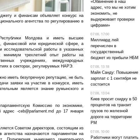
«Обвинение в наш
адрес, что мы не хотим
экономить, не
юджету и финансам объявляет конкурс на
выдерживает проверки
ционального агентства по регулированию в
цифрами»
07.08, 17:00
Республики Молдова и иметь высшее
Миллиард лей
й, финансовой или юридической сфере, а
перечислен в
и исследовательской работы в указанных
государственный
к минимум трехлетний опыт работы на
бюджет из прибыли НБМ
венных учреждениях, международных
ятиях в секторах, регулируемых НАРЭ.
07.08, 13:18
Майя Санду: Повышение
жно иметь безупречную репутацию, не быть
зарплат с 1 сентября не
ачи заявки на участие в конкурсе, иметь
состоится
ательным является знание румынского и
07.08, 13:04
Киев просит скидку в 50
процентов на транзит
парламентскую Комиссию по экономике,
грузов по железной
 адрес -ceb@parlament.md до 17 января
дороге на территории
РМ
вляется Советом директоров, состоящим из
07.08, 10:00
в агентства назначаются парламентом на
Работники могут платить
т. Полномочия нынешнего генерального