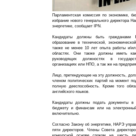
Парламентская комиссия по экономике, б
избрание нового генерального директора На
энергетике, сообщает IPN.
Кандидаты должны быть гражданами 
образование в технической, экономическо
также не менее 10 лет опыта работы и/ил
областях. Они также должны иметь ка
руководящих должностях в государст
организациях или НПО, а так же на предпри
Лицо, претендующее на эту должность, дол
членом политических партий на момент под
полную дееспособность. Кроме того обяз
английского языков.
Кандидаты должны подать документы в 
бюджету и финансам или на электронный
включительно.
Согласно Закону об энергетике, НАРЭ упра
пяти директоров. Члены Совета директоро
конкурсной основе сроком на шесть ле