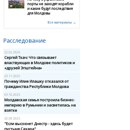
порты не заходят корабли
и какие будут последствия
для Молдовы
Все материалы →
Расследование
22.02.2026
Сергей Ткач: Что связывает
властвующих в Молдове политиков и
«друзей Эпштейна»
23.11.2025
Почему Илие Илашку отказался от
гражданства Республики Молдова
03.10.2025
Молдавская семья построила бизнес-
империю в Румынии и засветилась на
взятке
20.08.2025
"Если высохнет Днестр - здесь будет
пустыня Сахара"