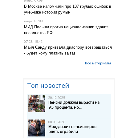
, 07:08
вчера
В Москве напомнили про 137 грубых ошибок в
учебнике истории румын
, 06:00
вчера
МИД Польши против национализации здания
посольства РФ
07.08, 15:42
Майя Санду призвала диаспору возвращаться
- будет кому платить за газ
Все материалы →
Топ новостей
20.12.2025
Пенсии должны вырасти на
9,5 процента, но...
08.01.2026
Молдавских пенсионеров
опять ограбили