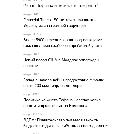
Филат: Тофан слишком часто говорит "я"
, 14:08
вчера
Financial Times: ЕС не хочет принимать
Украину из-за огромной коррупции
, 11:22
вчера
Более 5900 персон и юрлиц под санкциями -
госканцелярия озабочена проблемой учета
, 10:18
вчера
Новый посол США в Молдове утвержден
сенатом
, 10:10
вчера
Запад с начала войны предоставил Украине
почти 200 миллиардов долларов
, 08:03
вчера
Политика кабинета Тофана - слепая копия
политики правительства Боложана
, 07:15
вчера
ЛДПМ: Правительство пытается закрыть
бюджетные дыры за счёт налогового давления