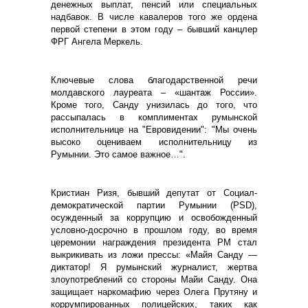
денежных выплат, пенсий или специальных
надбавок. В числе кавалеров того же ордена
первой степени в этом году – бывший канцлер
ФРГ Ангела Меркель.
Ключевые слова благодарственной речи
молдавского лауреата – «шантаж России».
Кроме того, Санду унизилась до того, что
рассыпалась в комплиментах румынской
исполнительнице на "Евровидении": "Мы очень
высоко оцениваем исполнительницу из
Румынии. Это самое важное…".
Кристиан Ризя, бывший депутат от Социал-
демократической партии Румынии (
PSD
),
осужденный за коррупцию и освобожденный
условно-досрочно в прошлом году, во время
церемонии награждения президента РМ стал
выкрикивать из ложи прессы: «Майя Санду —
диктатор! Я румынский журналист, жертва
злоупотреблений со стороны Майи Санду. Она
защищает наркомафию через Олега Прутяну и
коррумпированных полицейских, таких как