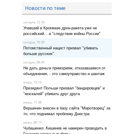
Новости по теме
, 12:55
сегодня
Упавший в Крокмазе дрон-ракета уже не
российский... а "следствие войны России"
, 10:39
сегодня
Потомственный нацист призвал "убивать
больше русских"
, 08:00
сегодня
Не дать деньги примэриям, отказавшимся от
объединения, - это самоуправство и шантаж
, 16:15
вчера
Президент Польши призвал "бандеровцев" и
"москалей" убивать друг друга
, 11:38
вчера
Вершинин внесен в базу сайта "Миротворец" за
то, что поднимал проблему Днестра
, 08:15
вчера
Чубашенко: Кишинев не намерен проводить в
Гагаузии честные выборы