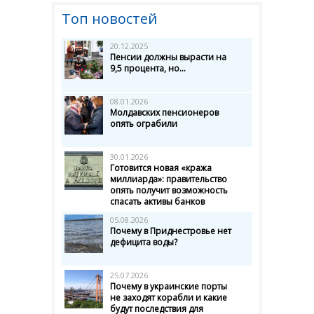
Топ новостей
20.12.2025
Пенсии должны вырасти на
9,5 процента, но...
08.01.2026
Молдавских пенсионеров
опять ограбили
30.01.2026
Готовится новая «кража
миллиарда»: правительство
опять получит возможность
спасать активы банков
05.08.2026
Почему в Приднестровье нет
дефицита воды?
25.07.2026
Почему в украинские порты
не заходят корабли и какие
будут последствия для