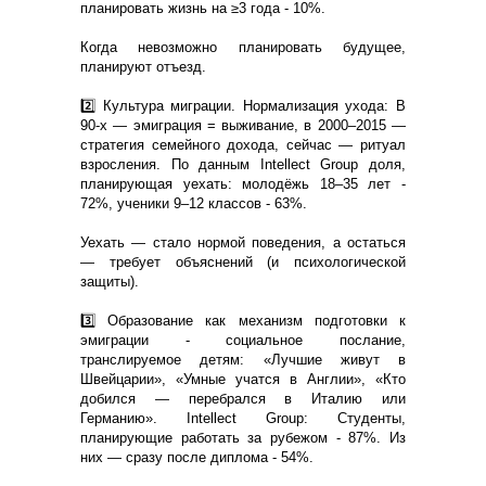
планировать жизнь на ≥3 года - 10%.
Когда невозможно планировать будущее,
планируют отъезд.
2️⃣ Культура миграции. Нормализация ухода: В
90-х — эмиграция = выживание, в 2000–2015 —
стратегия семейного дохода, сейчас — ритуал
взросления. По данным Intellect Group доля,
планирующая уехать: молодёжь 18–35 лет -
72%, ученики 9–12 классов - 63%.
Уехать — стало нормой поведения, а остаться
— требует объяснений (и психологической
защиты).
3️⃣ Образование как механизм подготовки к
эмиграции - социальное послание,
транслируемое детям: «Лучшие живут в
Швейцарии», «Умные учатся в Англии», «Кто
добился — перебрался в Италию или
Германию». Intellect Group: Студенты,
планирующие работать за рубежом - 87%. Из
них — сразу после диплома - 54%.