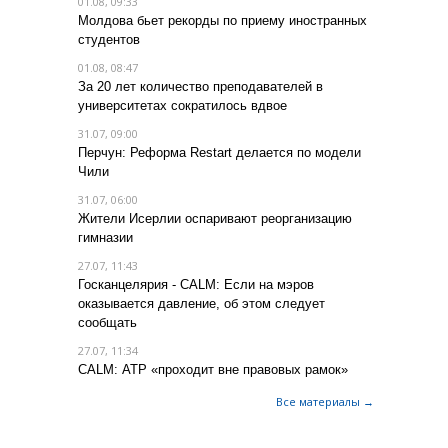
01.08, 09:33
Молдова бьет рекорды по приему иностранных
студентов
01.08, 08:47
За 20 лет количество преподавателей в
университетах сократилось вдвое
31.07, 09:00
Перчун: Реформа Restart делается по модели
Чили
31.07, 06:00
Жители Исерлии оспаривают реорганизацию
гимназии
27.07, 11:43
Госканцелярия - CALM: Если на мэров
оказывается давление, об этом следует
сообщать
27.07, 11:34
CALM: АТР «проходит вне правовых рамок»
Все материалы →