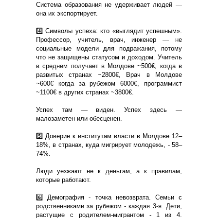
Система образования не удерживает людей —
она их экспортирует.
4️⃣ Символы успеха: кто «выглядит успешным».
Профессор, учитель, врач, инженер — не
социальные модели для подражания, потому
что не защищены статусом и доходом. Учитель
в среднем получает в Молдове ~500€, когда в
развитых странах ~2800€, Врач в Молдове
~600€ когда за рубежом 6000€, программист
~1100€ в других странах ~3800€.
Успех там — виден. Успех здесь —
малозаметен или обесценен.
5️⃣ Доверие к институтам власти в Молдове 12–
18%, в странах, куда мигрирует молодежь, - 58–
74%.
Люди уезжают не к деньгам, а к правилам,
которые работают.
6️⃣ Демография - точка невозврата. Семьи с
родственниками за рубежом - каждая 3-я. Дети,
растущие с родителем-мигрантом - 1 из 4.