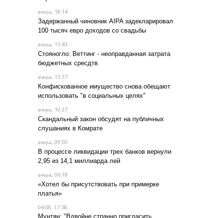
, 18:14
вчера
Задержанный чиновник AIPA задекларировал
100 тысяч евро доходов со свадьбы
, 15:43
вчера
Стояногло: Веттинг - неоправданная затрата
бюджетных сресдтв
, 13:37
вчера
Конфискованное имущество снова обещают
использовать "в социальных целях"
, 10:27
вчера
Скандальный закон обсудят на публичных
слушаниях в Комрате
, 09:00
вчера
В процессе ликвидации трех банков вернули
2,95 из 14,1 миллиарда лей
, 06:18
вчера
«Хотел бы присутствовать при примерке
платья»
04.08, 17:58
Мунтян: "Вдвойне странно пригласить