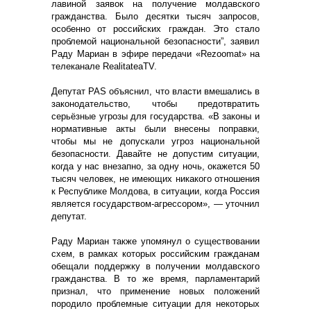
лавиной заявок на получение молдавского
гражданства. Было десятки тысяч запросов,
особенно от российских граждан. Это стало
проблемой национальной безопасности”, заявил
Раду Мариан в эфире передачи «Rezoomat» на
телеканале RealitateaTV.
Депутат PAS объяснил, что власти вмешались в
законодательство, чтобы предотвратить
серьёзные угрозы для государства. «В законы и
нормативные акты были внесены поправки,
чтобы мы не допускали угроз национальной
безопасности. Давайте не допустим ситуации,
когда у нас внезапно, за одну ночь, окажется 50
тысяч человек, не имеющих никакого отношения
к Республике Молдова, в ситуации, когда Россия
является государством-агрессором», — уточнил
депутат.
Раду Мариан также упомянул о существовании
схем, в рамках которых российским гражданам
обещали поддержку в получении молдавского
гражданства. В то же время, парламентарий
признал, что применение новых положений
породило проблемные ситуации для некоторых