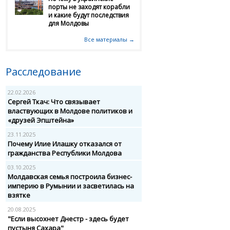
порты не заходят корабли
и какие будут последствия
для Молдовы
Все материалы →
Расследование
22.02.2026
Сергей Ткач: Что связывает
властвующих в Молдове политиков и
«друзей Эпштейна»
23.11.2025
Почему Илие Илашку отказался от
гражданства Республики Молдова
03.10.2025
Молдавская семья построила бизнес-
империю в Румынии и засветилась на
взятке
20.08.2025
"Если высохнет Днестр - здесь будет
пустыня Сахара"