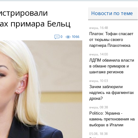
истрировали
Новости по теме
ах примара Бельц
, 16:48
вчера
Платон: Тофан спасает
0
1066
от тюрьмы своего
партнера Плахотнюка
, 14:00
вчера
ЛДПМ обвинила власти
в обмане примаров и
шантаже регионов
, 10:03
вчера
Зачем заблюрили
надпись на фрагментах
дрона?
, 08:38
вчера
Politico: Украина -
камень преткновения на
выборах в Италии
05.08, 18:38