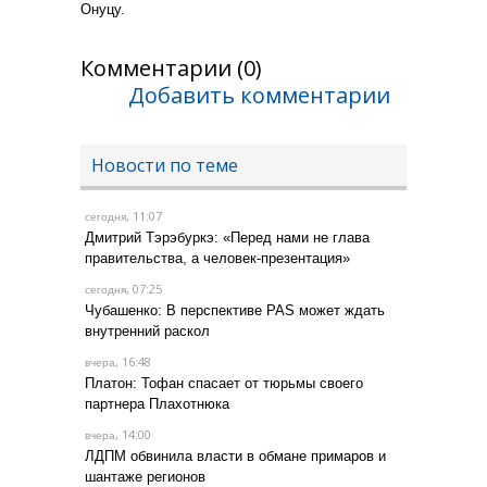
Онуцу.
Комментарии (0)
Добавить комментарии
Новости по теме
, 11:07
сегодня
Дмитрий Тэрэбуркэ: «Перед нами не глава
правительства, а человек-презентация»
, 07:25
сегодня
Чубашенко: В перспективе PAS может ждать
внутренний раскол
, 16:48
вчера
Платон: Тофан спасает от тюрьмы своего
партнера Плахотнюка
, 14:00
вчера
ЛДПМ обвинила власти в обмане примаров и
шантаже регионов