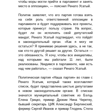
чтобы мэры могли прийти в парламент и занять
место в оппозиции», — пояснил Ренато Усатый.
Политик заявляет, что его партия готова взять
на себя роль ответственной оппозиции в
парламенте и будет поддерживать все проекты,
которые принесут пользу стране. На вопрос,
будет ли он исполнять свой депутатский
мандат, Ренато Усатый подтвердил, что пойдёт
в законодательный орган. «Как я могу не
остаться? Я принимаю решения здесь, а не так,
как кто-то другой решает за других. Остаться —
это обязанность. Я хочу, чтобы все инициативы,
над которыми мы работали 11 лет, были
реализованы. Увидимся в парламенте, нам есть
над чем работать», — сказал Ренато Усатый.
Политическая партия «Наша партия» во главе с
Ренато Усатым, который также возглавляет
список, будет представлена ​​шестью депутатами
в новом законодательном органе. В списках
значатся муниципальный советник из Бэлць
Елена Грицко, примар Дрокии Нина Черетеу,
бывший секретарь ЦИК Александр Берлинский,
фермер Сергей Иванов и примар Глодень Стела