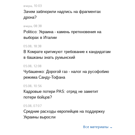
, 10:03
вчера
Зачем заблюрили надпись на фрагментах
дрона?
, 08:38
вчера
Politico: Украина - камень преткновения на
выборах в Италии
05.08, 18:38
В Комрате критикуют требование к кандидатам
в башканы знать румынский
05.08, 12:08
Чубашенко: Дорогой газ - налог на русофобию
режима Санду-Тофана
05.08, 10:56
Кадровые потери PAS: отряд не заметит
потери бойцов?
05.08, 07:07
Средние расходы европейцев на поддержку
Украины выросли
Все материалы →