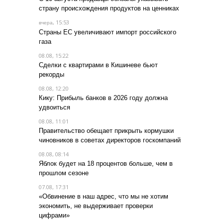
страну происхождения продуктов на ценниках
, 15:53
вчера
Страны ЕС увеличивают импорт российского
газа
08.08, 15:22
Сделки с квартирами в Кишиневе бьют
рекорды
08.08, 12:20
Кику: Прибыль банков в 2026 году должна
удвоиться
08.08, 11:01
Правительство обещает прикрыть кормушки
чиновников в советах директоров госкомпаний
08.08, 08:14
Яблок будет на 18 процентов больше, чем в
прошлом сезоне
07.08, 17:31
«Обвинение в наш адрес, что мы не хотим
экономить, не выдерживает проверки
цифрами»