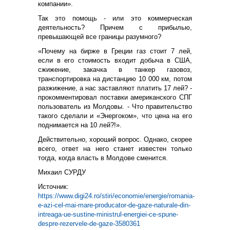
компании».
Так это помощь - или это коммерческая
деятельность? Причем с прибылью,
превышающей все границы разумного?
«Почему на бирже в Греции газ стоит 7 лей,
если в его стоимость входит добыча в США,
сжижение, закачка в танкер газовоз,
транспортировка на дистанцию 10 000 км, потом
разжижение, а нас заставляют платить 17 лей? -
прокомментировал поставки американского СПГ
пользователь из Молдовы. - Что правительство
такого сделали и «Энергоком», что цена на его
поднимается на 10 лей?!».
Действительно, хороший вопрос. Однако, скорее
всего, ответ на него станет известен только
тогда, когда власть в Молдове сменится.
Михаил СУРДУ
Источник:
https://www.digi24.ro/stiri/economie/energie/romania-
e-azi-cel-mai-mare-producator-de-gaze-naturale-din-
intreaga-ue-sustine-ministrul-energiei-ce-spune-
despre-rezervele-de-gaze-3580361