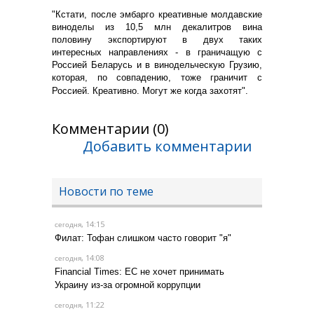
"Кстати, после эмбарго креативные молдавские
виноделы из 10,5 млн декалитров вина
половину экспортируют в двух таких
интересных направлениях - в граничащую с
Россией Беларусь и в винодельческую Грузию,
которая, по совпадению, тоже граничит с
Россией. Креативно. Могут же когда захотят".
Комментарии (0)
Добавить комментарии
Новости по теме
, 14:15
сегодня
Филат: Тофан слишком часто говорит "я"
, 14:08
сегодня
Financial Times: ЕС не хочет принимать
Украину из-за огромной коррупции
, 11:22
сегодня