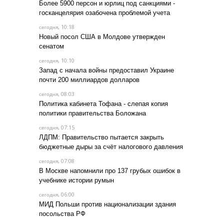
Более 5900 персон и юрлиц под санкциями -
госканцелярия озабочена проблемой учета
, 10:18
сегодня
Новый посол США в Молдове утвержден
сенатом
, 10:10
сегодня
Запад с начала войны предоставил Украине
почти 200 миллиардов долларов
, 08:03
сегодня
Политика кабинета Тофана - слепая копия
политики правительства Боложана
, 07:15
сегодня
ЛДПМ: Правительство пытается закрыть
бюджетные дыры за счёт налогового давления
, 07:08
сегодня
В Москве напомнили про 137 грубых ошибок в
учебнике истории румын
, 06:00
сегодня
МИД Польши против национализации здания
посольства РФ