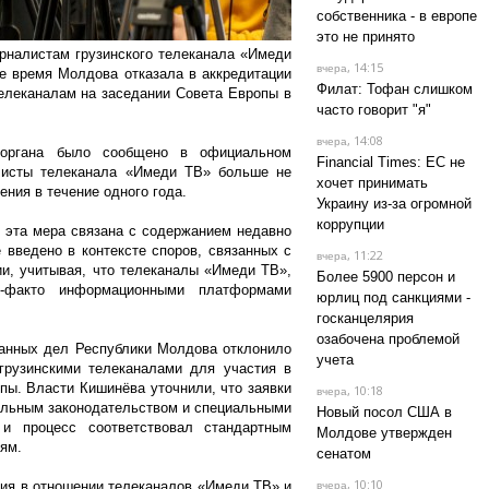
собственника - в европе
это не принято
рналистам грузинского телеканала «Имеди
, 14:15
вчера
е время Молдова отказала в аккредитации
Филат: Тофан слишком
елеканалам на заседании Совета Европы в
часто говорит "я"
, 14:08
вчера
о органа было сообщено в официальном
Financial Times: ЕС не
алисты телеканала «Имеди ТВ» больше не
хочет принимать
ения в течение одного года.
Украину из-за огромной
коррупции
 эта мера связана с содержанием недавно
введено в контексте споров, связанных с
, 11:22
вчера
и, учитывая, что телеканалы «Имеди ТВ»,
Более 5900 персон и
-факто информационными платформами
юрлиц под санкциями -
госканцелярия
озабочена проблемой
анных дел Республики Молдова отклонило
учета
грузинскими телеканалами для участия в
пы. Власти Кишинёва уточнили, что заявки
, 10:18
вчера
альным законодательством и специальными
Новый посол США в
и процесс соответствовал стандартным
Молдове утвержден
ям.
сенатом
, 10:10
ия в отношении телеканалов «Имеди ТВ» и
вчера