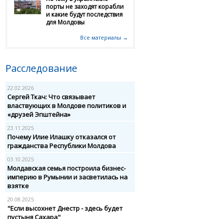
порты не заходят корабли
и какие будут последствия
для Молдовы
Все материалы →
Расследование
22.02.2026
Сергей Ткач: Что связывает
властвующих в Молдове политиков и
«друзей Эпштейна»
23.11.2025
Почему Илие Илашку отказался от
гражданства Республики Молдова
03.10.2025
Молдавская семья построила бизнес-
империю в Румынии и засветилась на
взятке
20.08.2025
"Если высохнет Днестр - здесь будет
пустыня Сахара"