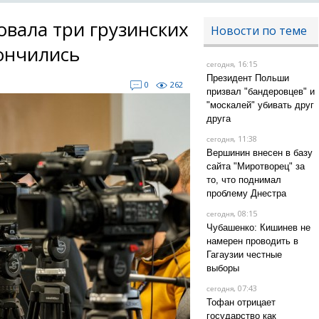
вала три грузинских
Новости по теме
кончились
, 16:15
сегодня
Президент Польши
0
262
призвал "бандеровцев" и
"москалей" убивать друг
друга
, 11:38
сегодня
Вершинин внесен в базу
сайта "Миротворец" за
то, что поднимал
проблему Днестра
, 08:15
сегодня
Чубашенко: Кишинев не
намерен проводить в
Гагаузии честные
выборы
, 07:43
сегодня
Тофан отрицает
государство как