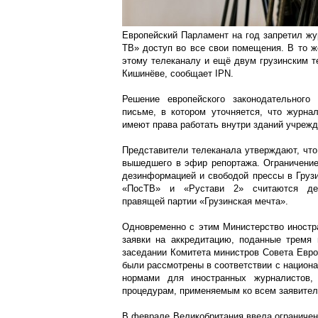
Европейский Парламент на год запретил жу
ТВ» доступ во все свои помещения. В то ж
этому телеканалу и ещё двум грузинским т
Кишинёве, сообщает IPN.
Решение европейского законодательног
письме, в котором уточняется, что журн
имеют права работать внутри зданий учрежд
Представители телеканала утверждают, что
вышедшего в эфир репортажа. Ограничение 
дезинформацией и свободой прессы в Грузи
«ПосТВ» и «Рустави 2» считаются де
правящей партии «Грузинская мечта».
Одновременно с этим Министерство иностр
заявки на аккредитацию, поданные тремя 
заседании Комитета министров Совета Евро
были рассмотрены в соответствии с национ
нормами для иностранных журналистов, 
процедурам, применяемым ко всем заявител
В феврале Великобритания ввела ограничен