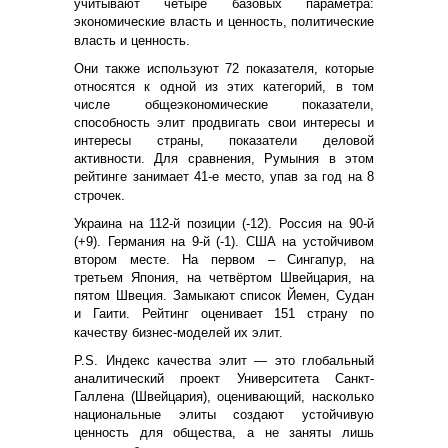
учитывают четыре базовых параметра:
экономические власть и ценность, политические
власть и ценность.
Они также используют 72 показателя, которые
относятся к одной из этих категорий, в том
числе общеэкономические показатели,
способность элит продвигать свои интересы и
интересы страны, показатели деловой
активности. Для сравнения, Румыния в этом
рейтинге занимает 41-е место, упав за год на 8
строчек.
Украина на 112-й позиции (-12). Россия на 90-й
(+9). Германия на 9-й (-1). США на устойчивом
втором месте. На первом – Сингапур, на
третьем Япония, на четвёртом Швейцария, на
пятом Швеция. Замыкают список Йемен, Судан
и Гаити. Рейтинг оценивает 151 страну по
качеству бизнес-моделей их элит.
P.S. Индекс качества элит — это глобальный
аналитический проект Университета Санкт-
Галлена (Швейцария), оценивающий, насколько
национальные элиты создают устойчивую
ценность для общества, а не заняты лишь