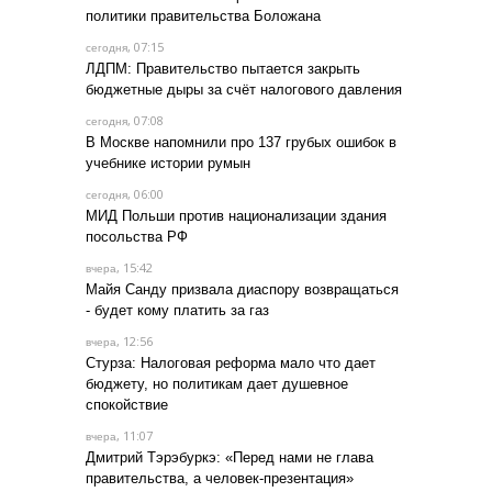
политики правительства Боложана
, 07:15
сегодня
ЛДПМ: Правительство пытается закрыть
бюджетные дыры за счёт налогового давления
, 07:08
сегодня
В Москве напомнили про 137 грубых ошибок в
учебнике истории румын
, 06:00
сегодня
МИД Польши против национализации здания
посольства РФ
, 15:42
вчера
Майя Санду призвала диаспору возвращаться
- будет кому платить за газ
, 12:56
вчера
Стурза: Налоговая реформа мало что дает
бюджету, но политикам дает душевное
спокойствие
, 11:07
вчера
Дмитрий Тэрэбуркэ: «Перед нами не глава
правительства, а человек-презентация»